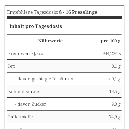
Empfohlene Tagesdosis:
8 - 16 Presslinge
Inhalt pro Tagesdosis
Nährwerte
pro 100 g
Brennwert kJ/kcal
944/224,8
Fett
0,1 g
- davon gesättigte Fettsäuren
< 0,1 g
Kohlenhydrate
19,5 g
- davon Zucker
9,3 g
Ballaststoffe
74,9 g