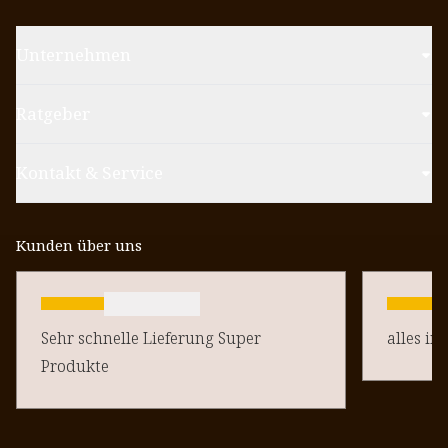
Unternehmen
Ratgeber
Kontakt & Service
Kunden über uns
Sehr schnelle Lieferung Super
alles in
Produkte