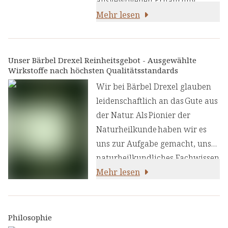
ausgewogenen Ernährung
beitragen können. Der
Mehr lesen
Hauptbestandteil ist Inulin
(68%) aus der Zichorienwurzel,
ein natürlicher Ballaststoff, der
Unser Bärbel Drexel Reinheitsgebot - Ausgewählte
Wirkstoffe nach höchsten Qualitätsstandards
Teil einer ausgewogenen
Ernährung sein kann.
Wir bei Bärbel Drexel glauben
leidenschaftlich an das Gute aus
der Natur. Als Pionier der
Naturheilkunde haben wir es
uns zur Aufgabe gemacht, unser
naturheilkundliches Fachwissen
und unsere Erfahrung mit den
Mehr lesen
neuesten
ernährungswissenschaftlichen
Erkenntnissen zu kombinieren.
Philosophie