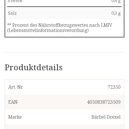
Eiweiß
0,4 g
Salz
0,3 g
** Prozent des Nährstoffbezugswertes nach LMIV
(Lebensmittelinformationsverordung)
Produktdetails
Art. Nr.
72350
EAN
4050838723509
Marke
Bärbel Drexel