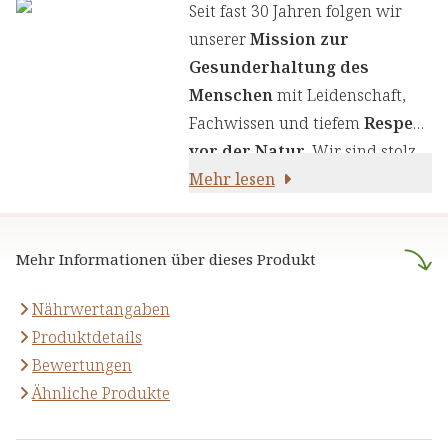
Wir legen großen Wert auf
Seit fast 30 Jahren folgen wir
einen genauen Auswahlprozess
unserer
Mission zur
unserer Inhaltsstoffe, um Ihnen
Gesunderhaltung des
sorgfältig zusammengestellte
Menschen
mit Leidenschaft,
Produkte zu liefern. Wir nutzen
Fachwissen und tiefem
Respekt
die Kraft von Kräutern,
vor der Natur
. Wir sind stolz
Pflanzenstoffen und anderen
darauf,
Mehr lesen
naturreine Produkte
natürlichen Inhaltsstoffen - für
anzubieten, die sich auf die
Ihre Gesundheit und Ihr
naturheilkundliche Lehre
Wohlbefinden.
Mehr Informationen über dieses Produkt
stützen.
Nährwertangaben
Produktdetails
Bewertungen
Ähnliche Produkte