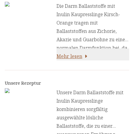
Die Darm Ballaststoffe mit
Inulin Kaupresslinge Kirsch-
Orange tragen mit
Ballaststoffen aus Zichorie,
Akazie und Guarbohne zu einer
normalen Darmfunktion bei, da
Ballaststoffe die Darmbewegung
Mehr lesen
erhöhen können. Die
Kombination verschiedener
Ballaststoffe aus natürlichen
Unsere Rezeptur
Quellen ernährt die natürliche
Unsere Darm Ballaststoffe mit
Darmflora. Ballaststoffe tragen
Inulin Kaupresslinge
zu einer normalen
kombinieren sorgfältig
Darmfunktion bei, indem sie die
ausgewählte lösliche
Darmbewegung erhöhen:
Ballaststoffe, die zu einer