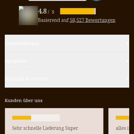
4.8
/
5
Basierend auf
58,527 Bewertungen
Unternehmen
Ratgeber
Kontakt & Service
Kunden über uns
Sehr schnelle Lieferung Super
alles in