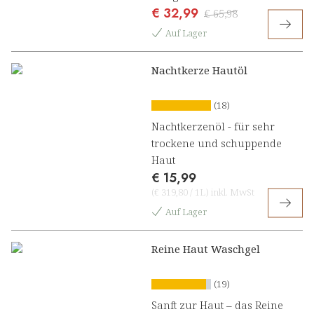
€ 32,99
Nachtzauber Beauty Komplex
€ 65,98
Auf Lager
Nachtkerze Hautöl
(18)
Nachtkerzenöl - für sehr
trockene und schuppende
Haut
€ 15,99
(
€ 319,80
/
1L
)
inkl. MwSt
Auf Lager
Reine Haut Waschgel
(19)
Sanft zur Haut – das Reine