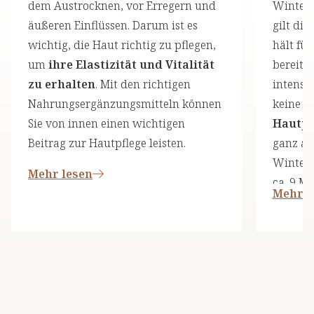
dem Austrocknen, vor Erregern und
Winter 
äußeren Einflüssen. Darum ist es
gilt die
wichtig, die Haut richtig zu pflegen,
hält für
um
ihre Elastizität und Vitalität
bereit 
zu erhalten
. Mit den richtigen
intensi
Nahrungsergänzungsmitteln können
keine S
Sie von innen einen wichtigen
Hautpf
Beitrag zur Hautpflege leisten.
ganz au
Winters
Mehr lesen
ca. 9 M
Mehr l