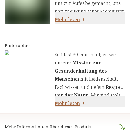
uns zur Aufgabe gemacht, unser
naturheilkundliches Fachwissen
und unsere Erfahrung mit den
Mehr lesen
neuesten
ernährungswissenschaftlichen
Erkenntnissen zu kombinieren.
Philosophie
Wir legen großen Wert auf
Seit fast 30 Jahren folgen wir
einen genauen Auswahlprozess
unserer
Mission zur
unserer Inhaltsstoffe, um Ihnen
Gesunderhaltung des
sorgfältig zusammengestellte
Menschen
mit Leidenschaft,
Produkte zu liefern. Wir nutzen
Fachwissen und tiefem
Respekt
die Kraft von Kräutern,
vor der Natur
. Wir sind stolz
Pflanzenstoffen und anderen
darauf,
Mehr lesen
naturreine Produkte
natürlichen Inhaltsstoffen - für
anzubieten, die sich auf die
Ihre Gesundheit und Ihr
naturheilkundliche Lehre
Wohlbefinden.
Mehr Informationen über dieses Produkt
stützen.