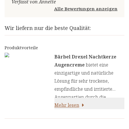
Verfasst von Annette
Alle Bewertungen anzeigen
Wir liefern nur die beste Qualität:
Produktvorteile
Bärbel Drexel Nachtkerze
Augencreme
bietet eine
einzigartige und natürliche
Lösung für sehr trockene,
empfindliche und irritierte
Augenpartien durch die
kraftvolle Kombination aus
Mehr lesen
bewährten Naturwirkstoffen
und modernen Anti-Aging-