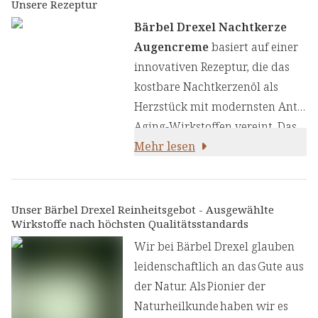
Inhaltsstoffen. Das Herzstück
Unsere Rezeptur
unserer Rezeptur bildet das
Bärbel Drexel Nachtkerze
kostbare Nachtkerzenöl mit
Augencreme
basiert auf einer
seinem hohen Gehalt an
innovativen Rezeptur, die das
Gamma-Linolensäure, das
kostbare Nachtkerzenöl als
durch wissenschaftlich
Herzstück mit modernsten Anti-
fundierte Wirkstoffe ergänzt
Aging-Wirkstoffen vereint. Das
wird, die synergetisch für eine
Nachtkerzenöl mit seinem
Mehr lesen
gesunde, strahlende
hohen Gehalt an Gamma-
Augenpartie wirken:
Linolensäure wurde
systematisch klinisch getestet
Unser Bärbel Drexel Reinheitsgebot - Ausgewählte
Wirkstoffe nach höchsten Qualitätsstandards
und kann nachweislich in die
Lipidstruktur der Haut
Wir bei Bärbel Drexel glauben
eingebaut werden.
leidenschaftlich an das Gute aus
der Natur. Als Pionier der
Naturheilkunde haben wir es