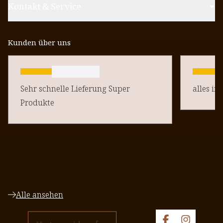
Kontakt & Service
Kunden über uns
Sehr schnelle Lieferung Super
alles in
Produkte
Alle ansehen