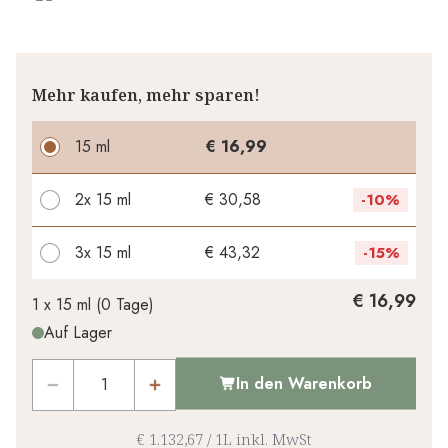
Mehr kaufen, mehr sparen!
15 ml
€ 16,99
2x
15 ml
€ 30,58
-
10%
3x
15 ml
€ 43,32
-
15%
Ihr persönlicher Rabatt
€ 16,99
1 x
15 ml
(
0
Tage
)
Auf Lager
€ 0,00
1
x
-
%
In den Warenkorb
€ 1.132,67
/
1L
inkl. MwSt