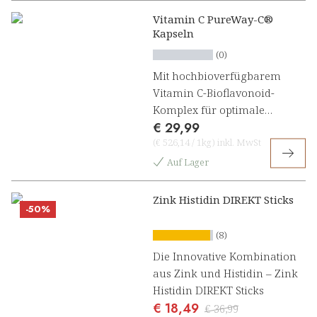
Vitamin C PureWay-C®
Kapseln
(0)
Mit hochbioverfügbarem
Vitamin C-Bioflavonoid-
Komplex für optimale
€ 29,99
Immununterstützung
(
€ 526,14
/
1kg
)
inkl. MwSt
Auf Lager
Zink Histidin DIREKT Sticks
-50%
(8)
Die Innovative Kombination
aus Zink und Histidin – Zink
Histidin DIREKT Sticks
€ 18,49
€ 36,99