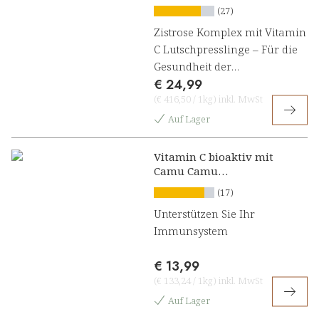
Lutschpresslinge
(27)
Zistrose Komplex mit Vitamin
C Lutschpresslinge – Für die
Gesundheit der
€ 24,99
Atmungsorgane mit Oregano
(
€ 416,50
/
1kg
)
inkl. MwSt
und Thymian
Auf Lager
Vitamin C bioaktiv mit
Camu Camu
Lutschpresslinge
(17)
Unterstützen Sie Ihr
Immunsystem
€ 13,99
(
€ 133,24
/
1kg
)
inkl. MwSt
Auf Lager