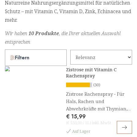
Naturreine Nahrungsergänzungsmittel für natürlichen
Schutz – mit Vitamin C, Vitamin D, Zink, Echinacea und
mehr.
Wir haben
10 Produkte
, die Ihrer aktuellen Auswahl
entsprechen
Filtern
Zistrose mit Vitamin C
Rachenspray
(30)
Zistrose Rachenspray - Für
Hals, Rachen und
Abwehrkräfte mit Thymian,
€ 15,99
Salbei und Vitamin C
(
€ 533,00
/
1L
)
inkl. MwSt
Auf Lager