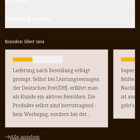
Ratgeber
Kontakt & Service
Kunden über uns
Lieferung nach Bestellung erfolgt
Super sc
prompt. Selbst bei Leistungsversagen
fehlte. 
der Deutschen Post/DHL erfährt man
Nachlie
als Kunde ein aktives Bemühen. Die
ist auch
Produkte selbst sind hervorragend -
geht's d
kein Werbegag, sondern bei der
"Natürlichen Bräune" stellt auch die
Mitwelt ein "frisches Aussehen" fest
Alle ansehen