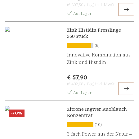
(
€ 307,50
/
1kg
)
inkl. MwSt
Auf Lager
Zink Histidin Presslinge
360 Stück
(6)
Innovative Kombination aus
Zink und Histidin
€ 57,90
(
€ 402,08
/
1kg
)
inkl. MwSt
Auf Lager
Zitrone Ingwer Knoblauch
-70%
Konzentrat
(10)
3-fach Power aus der Natur –