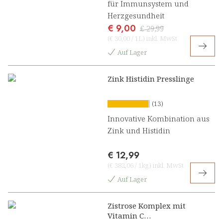
für Immunsystem und
Herzgesundheit
€ 9,00
€ 29,99
(
€ 30,00
/
1L
)
inkl. MwSt
Auf Lager
Zink Histidin Presslinge
(13)
Innovative Kombination aus
Zink und Histidin
€ 12,99
(
€ 382,06
/
1kg
)
inkl. MwSt
Auf Lager
Zistrose Komplex mit
Vitamin C