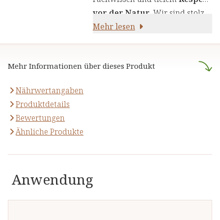
die Kraft von Kräutern,
vor der Natur
. Wir sind stolz
Pflanzenstoffen und anderen
darauf,
Mehr lesen
naturreine Produkte
natürlichen Inhaltsstoffen - für
anzubieten, die sich auf die
Ihre Gesundheit und Ihr
naturheilkundliche Lehre
Wohlbefinden.
Mehr Informationen über dieses Produkt
stützen.
Nährwertangaben
Produktdetails
Bewertungen
Ähnliche Produkte
Anwendung