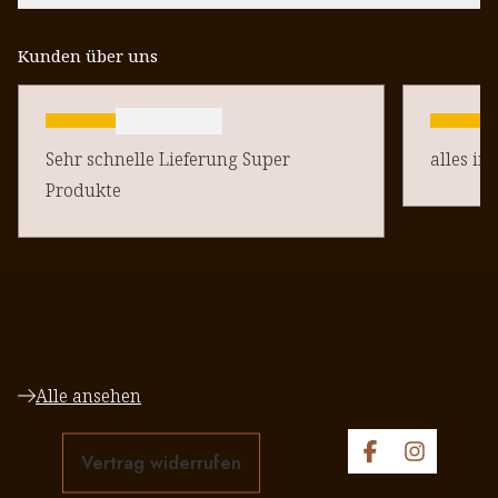
Kunden über uns
Sehr schnelle Lieferung Super
alles in
Produkte
Alle ansehen
Vertrag widerrufen