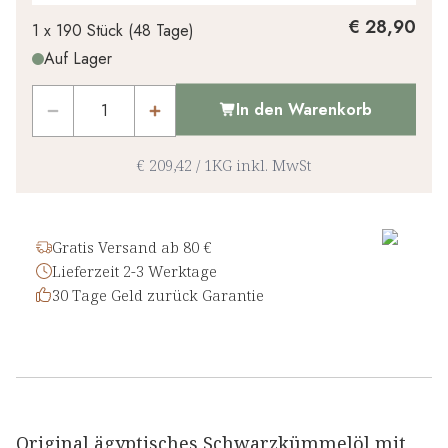
Ihr persönlicher Rabatt
€ 28,90
1 x
190 Stück
(
48
Tage
)
Auf Lager
€ 0,00
1
x
-
%
In den Warenkorb
€ 209,42
/
1KG
inkl. MwSt
Gratis Versand ab 80 €
Lieferzeit 2-3 Werktage
30 Tage Geld zurück Garantie
Original ägyptisches Schwarzkümmelöl mit