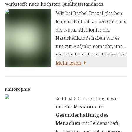
Wirkstoffe nach höchsten Qualitätsstandards
Mittelmeerraum und Westasien
stammt. Diese einjährige
Wir bei Bärbel Drexel glauben
krautige Pflanze wird bis zu 50
leidenschaftlich an das Gute aus
cm hoch und zeichnet sich
der Natur. Als Pionier der
durch ihre gefiederten
Naturheilkunde haben wir es
Laubblätter und
uns zur Aufgabe gemacht, unser
charakteristischen
naturheilkundliches Fachwissen
fünfblättrigen Blüten aus.
und unsere Erfahrung mit den
Mehr lesen
neuesten
ernährungswissenschaftlichen
Erkenntnissen zu kombinieren.
Philosophie
Wir legen großen Wert auf
Seit fast 30 Jahren folgen wir
einen genauen Auswahlprozess
unserer
Mission zur
unserer Inhaltsstoffe, um Ihnen
Gesunderhaltung des
sorgfältig zusammengestellte
Menschen
mit Leidenschaft,
Produkte zu liefern. Wir nutzen
Fachwissen und tiefem
Respekt