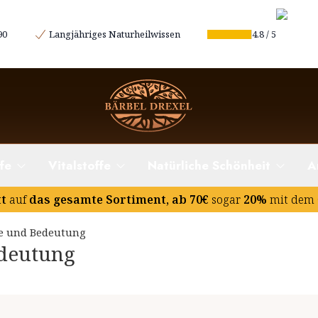
90
Langjähriges Naturheilwissen
4.8
/
5
fe
Vitalstoffe
Natürliche Schönheit
A
tt
auf
das gesamte Sortiment, ab 70€
sogar
20%
mit dem 
e und Bedeutung
deutung