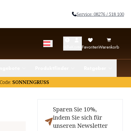
Service: 08276 / 518 100
Hilfe
Konto
Favoriten
Warenkorb
ngebote
Produktfinder
Ratgeber
Code:
SONNENGRUSS
Sparen Sie 10%,
indem Sie sich für
unseren Newsletter