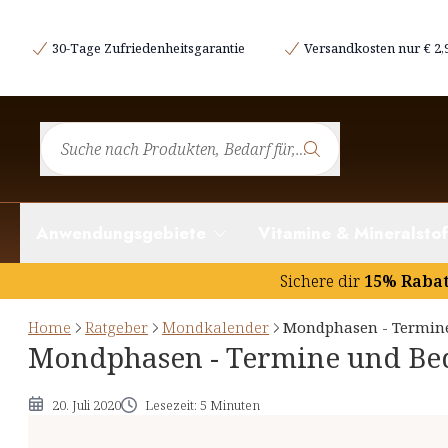
Was sind Mondphasen?
30-Tage Zufriedenheitsgarantie
Versandkosten nur € 2,
Neumond
Zunehmender Mond
Vollmond
Abnehmender Mond
Anwendungsgebiete
Vitamine & Mineralstof
Sichere dir
15% Raba
Home
Ratgeber
Mondkalender
Mondphasen - Termin
Mondphasen - Termine und Be
20. Juli 2020
Lesezeit: 5 Minuten