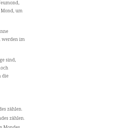
 Neumond,
r Mond, um
onne
en werden im
e sind,
noch
 die
des zählen.
des zählen.
en Mondes