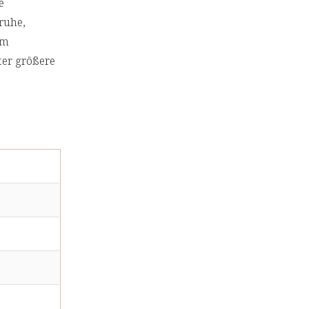
e
ruhe,
em
er größere