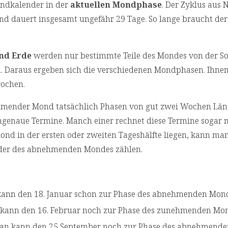
ondkalender in der
aktuellen Mondphase
. Der Zyklus aus
auert insgesamt ungefähr 29 Tage. So lange braucht de
nd Erde
werden nur bestimmte Teile des Mondes von der S
n. Daraus ergeben sich die verschiedenen Mondphasen. Ihn
rochen.
nder Mond tatsächlich Phasen von gut zwei Wochen Läng
genaue Termine. Manch einer rechnet diese Termine sogar 
nd in der ersten oder zweiten Tageshälfte liegen, kann man
der des abnehmenden Mondes zählen.
kann den 18. Januar schon zur Phase des abnehmenden Mon
 kann den 16. Februar noch zur Phase des zunehmenden Mon
an kann den 25 September noch zur Phase des abnehmend