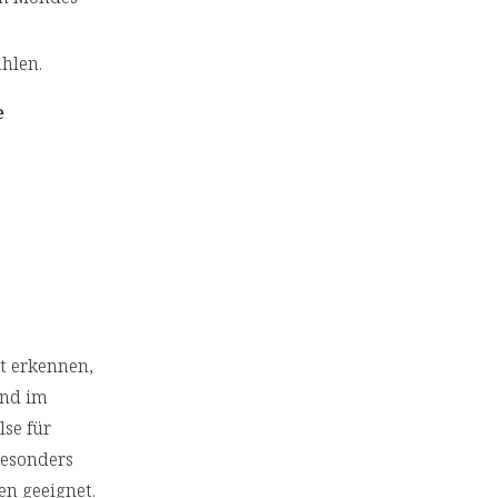
hlen.
e
t erkennen,
ond im
lse für
besonders
n geeignet.