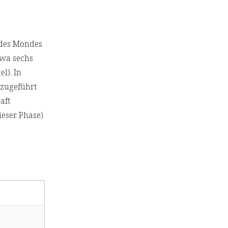
 des Mondes
twa sechs
l). In
 zugeführt
aft
ieser Phase)