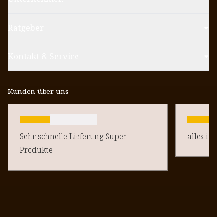
Ratgeber
Kontakt & Service
Kunden über uns
Sehr schnelle Lieferung Super
alles in
Produkte