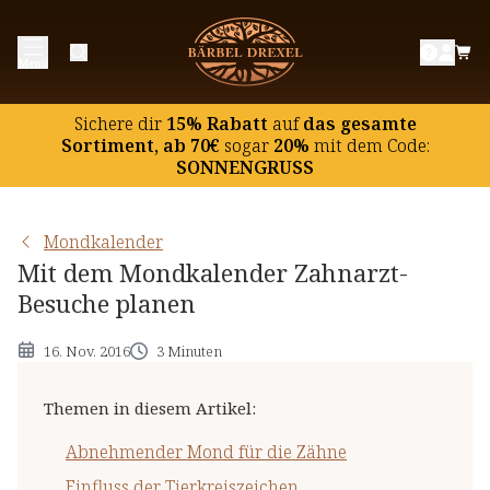
Abnehmender Mond für die Zähne
Menü
Einfluss der Tierkreiszeichen
Mondgünstige Tage für Zähne & Zahnarzt 2026
Sichere dir
15% Rabatt
auf
das gesamte
Sortiment, ab 70€
sogar
20%
mit dem Code:
SONNENGRUSS
Mondkalender
Mit dem Mondkalender Zahnarzt-
Besuche planen
16. Nov. 2016
3 Minuten
Themen in diesem Artikel
:
Abnehmender Mond für die Zähne
Einfluss der Tierkreiszeichen