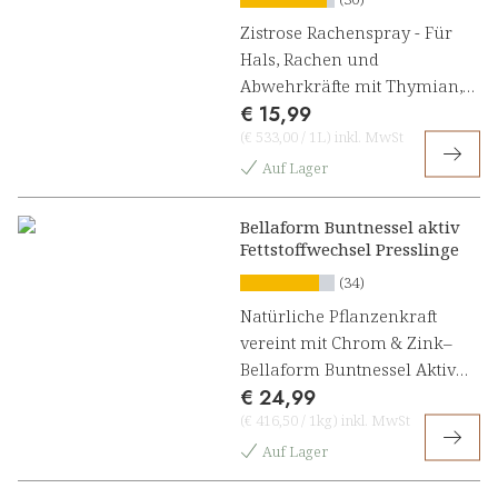
Zistrose Rachenspray - Für
Hals, Rachen und
Abwehrkräfte mit Thymian,
€ 15,99
Salbei und Vitamin C
(
€ 533,00
/
1L
)
inkl. MwSt
Auf Lager
Bellaform Buntnessel aktiv
Fettstoffwechsel Presslinge
(34)
Natürliche Pflanzenkraft
vereint mit Chrom & Zink–
Bellaform Buntnessel Aktiv
€ 24,99
Fettstoffwechsel[1]
(
€ 416,50
/
1kg
)
inkl. MwSt
Auf Lager