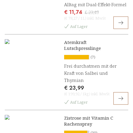
Alltag mit Dual-Effekt-Formel
€ 11,74
€ 23,49
(
€ 78,27
/
1L
)
inkl. MwSt
Auf Lager
Atemkraft
Lutschpresslinge
(7)
Frei durchatmen mit der
Kraft von Salbei und
Thymian
€ 23,99
(
€ 199,92
/
1kg
)
inkl. MwSt
Auf Lager
Zistrose mit Vitamin C
Rachenspray
(30)