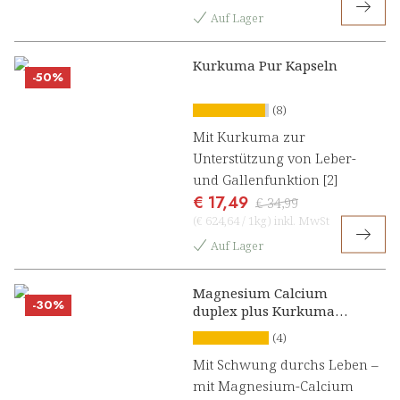
Auf Lager
Kurkuma Pur Kapseln
-50%
(8)
Mit Kurkuma zur
Unterstützung von Leber-
und Gallenfunktion [2]
€ 17,49
€ 34,99
(
€ 624,64
/
1kg
)
inkl. MwSt
Auf Lager
Magnesium Calcium
-30%
duplex plus Kurkuma
Presslinge
(4)
Mit Schwung durchs Leben –
mit Magnesium-Calcium