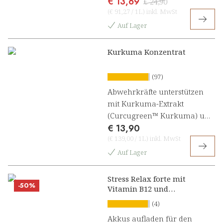
€ 13,69
€ 24,90
(
€ 91,27
/
1L
)
inkl. MwSt
Auf Lager
Kurkuma Konzentrat
(97)
Abwehrkräfte unterstützen
mit Kurkuma-Extrakt
(Curcugreen™ Kurkuma) und
€ 13,90
Vitamin C [1, 3]
(
€ 139,00
/
1L
)
inkl. MwSt
Auf Lager
Stress Relax forte mit
-50%
Vitamin B12 und
Ashwagandha Konzentrat
(4)
Akkus aufladen für den