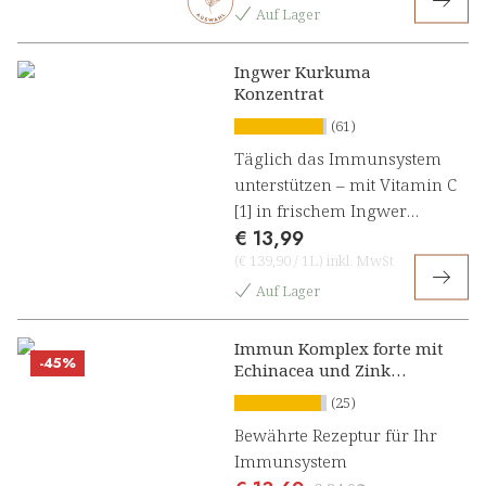
Auf Lager
Ingwer Kurkuma
Konzentrat
(61)
Täglich das Immunsystem
unterstützen – mit Vitamin C
[1] in frischem Ingwer
€ 13,99
Kurkuma Konzentrat
(
€ 139,90
/
1L
)
inkl. MwSt
Auf Lager
Immun Komplex forte mit
-45%
Echinacea und Zink
Konzentrat
(25)
Bewährte Rezeptur für Ihr
Immunsystem