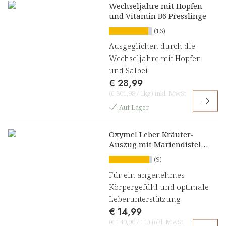
Wechseljahre mit Hopfen
und Vitamin B6 Presslinge
(16)
Ausgeglichen durch die
Wechseljahre mit Hopfen
und Salbei
€ 28,99
(
€ 301,98
/
1kg
)
inkl. MwSt
Auf Lager
Oxymel Leber Kräuter-
Auszug mit Mariendistel,
Artischocke und
(9)
Löwenzahn
Für ein angenehmes
Körpergefühl und optimale
Leberunterstützung
€ 14,99
(
€ 149,90
/
1L
)
inkl. MwSt