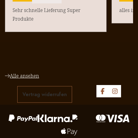
Sehr schnelle Lieferung Super
alles in
Produkte
Alle ansehen
Vertrag widerrufen