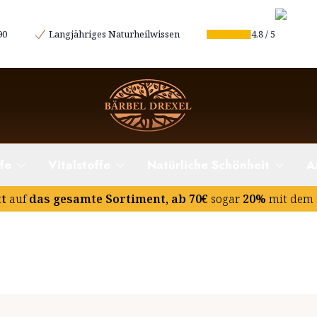
enschen
90
Langjähriges Naturheilwissen
4.8
/
5
fe
Vitalstoffe
Natürliche Schönheit
A
tt
auf
das gesamte Sortiment, ab 70€
sogar
20%
mit dem 