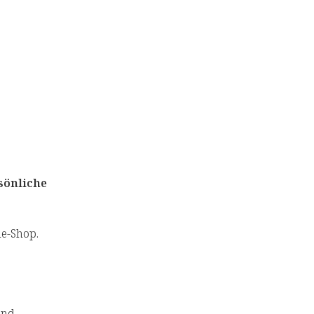
sönliche
ne-Shop.
and