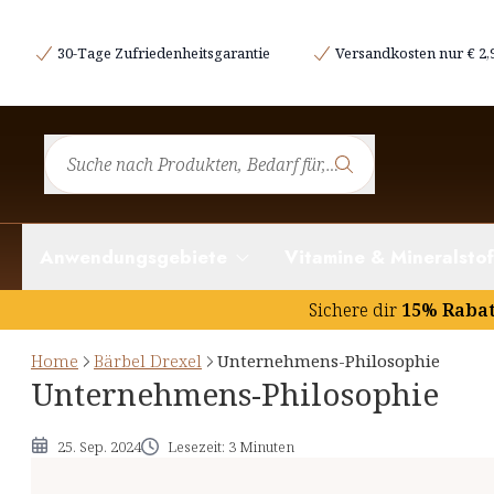
Das Beste aus der Natur zum Besten für den M
30-Tage Zufriedenheitsgarantie
Versandkosten nur € 2,
Naturheilwissen
Natürlich Natur
Höchste Bioverfügbarkeit – beste Verträglichkeit
Direkt aus Deutschland
Zuverlässige Qualität
Anwendungsgebiete
Vitamine & Mineralstof
Vertrauen und Transparenz
Dermatest geprüft
Sichere dir
15% Raba
Home
Bärbel Drexel
Unternehmens-Philosophie
Unternehmens-Philosophie
25. Sep. 2024
Lesezeit: 3 Minuten