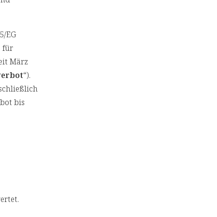
15/EG
 für
Seit März
erbot
“).
schließlich
bot bis
rtet.