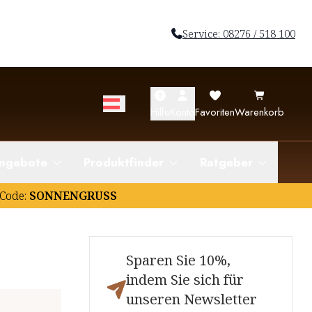
Service: 08276 / 518 100
Hilfe
Konto
Favoriten
Warenkorb
ngebote
Produktfinder
Ratgeber
Code:
SONNENGRUSS
Sparen Sie 10%,
indem Sie sich für
unseren Newsletter