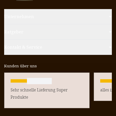
Unternehmen
Ratgeber
Kontakt & Service
Kunden über uns
Sehr schnelle Lieferung Super
alles in
Produkte