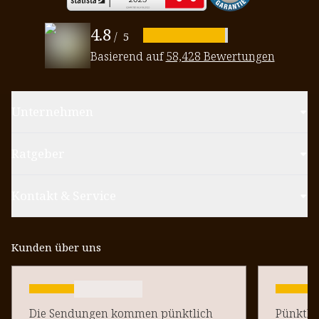
4.8
/
5
Basierend auf
58,428 Bewertungen
Unternehmen
Ratgeber
Kontakt & Service
Kunden über uns
Die Sendungen kommen pünktlich
Pünktlich un