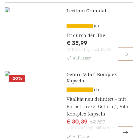
Lecithin Granulat
(8)
Fit durch den Tag
€ 35,99
(
€ 47,99
/
1kg
)
inkl. MwSt
Auf Lager
Gehirn Vital¹ Komplex
-20%
Kapseln
(1)
Vitalität neu definiert – mit
Bärbel Drexel Gehirn[1] Vital
Komplex Kapseln
€ 30,39
€ 37,99
(
€ 810,40
/
1kg
)
inkl. MwSt
Auf Lager