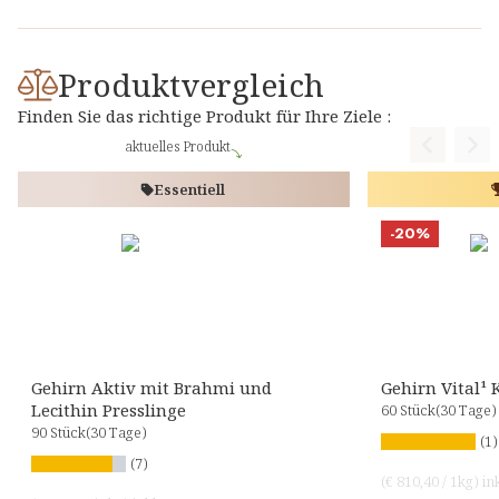
Produktvergleich
Finden Sie das richtige Produkt für Ihre Ziele :
aktuelles Produkt
Previous
Nex
Essentiell
-20%
Gehirn Aktiv mit Brahmi und
Gehirn Vital¹
Lecithin Presslinge
60 Stück
(30 Tage)
90 Stück
(30 Tage)
(1)
(7)
(
€ 810,40
/
1kg
)
in