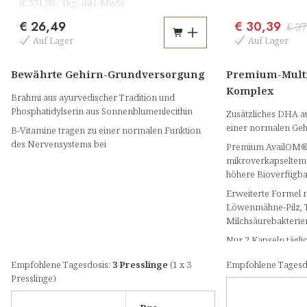
(
€ 551,88
/
1kg
)
inkl. MwSt
€ 26,49
€ 30,39
€ 37
Auf Lager
Auf Lager
Bewährte Gehirn-Grundversorgung
Premium-Multi
Komplex
Brahmi aus ayurvedischer Tradition und
Phosphatidylserin aus Sonnenblumenlecithin
Zusätzliches DHA au
einer normalen Geh
B-Vitamine tragen zu einer normalen Funktion
des Nervensystems bei
Premium AvailOM® 
mikroverkapseltem 
höhere Bioverfügba
Erweiterte Formel mi
Löwenmähne-Pilz, 
Milchsäurebakterie
Nur 2 Kapseln täglic
Flexibilität im Alltag
Empfohlene Tagesdosis:
3 Presslinge
(1 x 3
Empfohlene Tagesd
Presslinge)