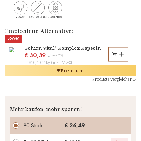
Empfohlene Alternative:
-20%
Gehirn Vital¹ Komplex Kapseln
€ 30,39
€ 37,99
(
€ 810,40
/
1kg
)
inkl. MwSt
Premium
Produkte vergleichen
Mehr kaufen, mehr sparen!
90 Stück
€ 26,49