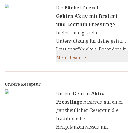
Die
Bärbel Drexel
Gehirn Aktiv mit Brahmi
und Lecithin Presslinge
bieten eine gezielte
Unterstützung für deine geistige
Leistungsfähigkeit. Besonders in
Stresssituationen, bei
Mehr lesen
Leistungsdruck oder in
intensiven
Konzentrationsphasen kann
Unsere Rezeptur
diese innovative Rezeptur dir
Unsere
Gehirn Aktiv
dabei helfen, mental
Presslinge
basieren auf einer
leistungsfähig zu bleiben.
ganzheitlichen Rezeptur, die
Zudem ist dieses Produkt eine
traditionelles
hervorragende Alternative für
Heilpflanzenwissen mit
alle, die auf Sojalecithin