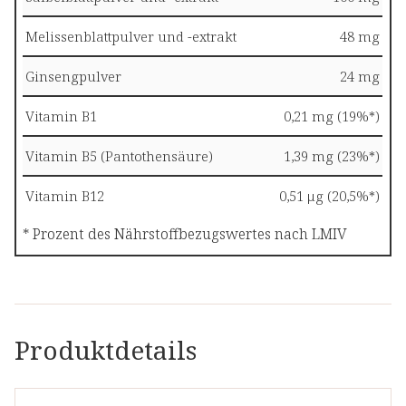
Melissenblattpulver und -extrakt
48 mg
Ginsengpulver
24 mg
Vitamin B1
0,21 mg (19%*)
Vitamin B5 (Pantothensäure)
1,39 mg (23%*)
Vitamin B12
0,51 μg (20,5%*)
* Prozent des Nährstoffbezugswertes nach LMIV
Produktdetails