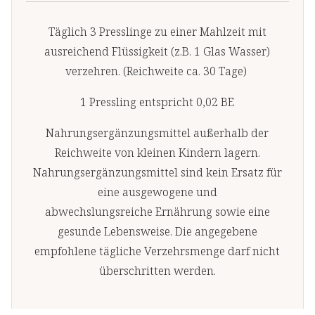
Vitamin B1
(19%*)
Vitamin C
Täglich 3 Presslinge zu einer Mahlzeit mit
Vitamin B5
1,39 mg
ausreichend Flüssigkeit (z.B. 1 Glas Wasser)
(Pantothensäure)
(23%*)
Vitamin D
verzehren. (Reichweite ca. 30 Tage)
0,51 µg
Vitamin B12
Vitamin B12
1 Pressling entspricht 0,02 BE
(20,5%*)
Nahrungsergänzungsmittel außerhalb der
*Prozent des Nährstoffbezugswertes nach LMIV
Zink
Reichweite von kleinen Kindern lagern.
Löwenmähne
Nahrungsergänzungsmittel sind kein Ersatz für
Pilzpulver
eine ausgewogene und
abwechslungsreiche Ernährung sowie eine
Tragantwurzel
Extrakt
gesunde Lebensweise. Die angegebene
empfohlene tägliche Verzehrsmenge darf nicht
Guaranasamen
überschritten werden.
Extrakt
Ginkgoblatt