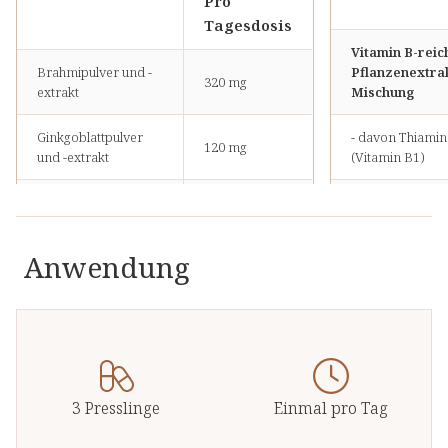
Pro
Tagesdosis
Vitamin B-reic
Brahmipulver und -
Pflanzenextra
320 mg
extrakt
Mischung
Ginkgoblattpulver
- davon Thiamin
120 mg
und -extrakt
(Vitamin B1)
Lecithin-PS
- davon Riboflav
100 mg
(Phosphatidylserin)
(Vitamin B2)
Anwendung
Salbeiblattpulver und
- davon Niacin
100 mg
-extrakt
- davon
Melissenblattpulver
Pantothensäure
48 mg
und -extrakt
- davon Vitamin
Ginsengpulver
24 mg
3 Presslinge
Einmal pro Tag
0,21 mg
- davon Folsäur