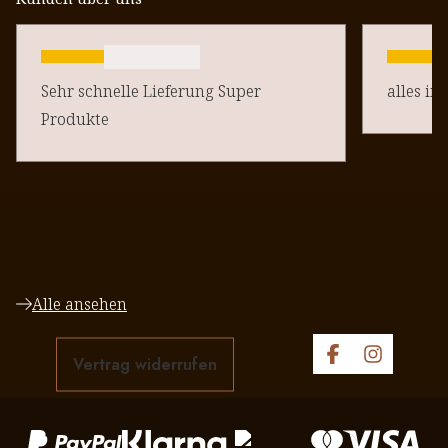
Sehr schnelle Lieferung Super
alles in
Produkte
Alle ansehen
Vertrag widerrufen