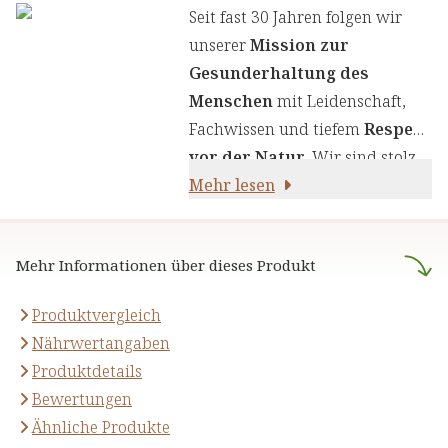
Wir legen großen Wert auf
Seit fast 30 Jahren folgen wir
einen genauen Auswahlprozess
unserer
Mission zur
unserer Inhaltsstoffe, um Ihnen
Gesunderhaltung des
sorgfältig zusammengestellte
Menschen
mit Leidenschaft,
Produkte zu liefern. Wir nutzen
Fachwissen und tiefem
Respekt
die Kraft von Kräutern,
vor der Natur
. Wir sind stolz
Pflanzenstoffen und anderen
darauf,
Mehr lesen
naturreine Produkte
natürlichen Inhaltsstoffen - für
anzubieten, die sich auf die
Ihre Gesundheit und Ihr
naturheilkundliche Lehre
Wohlbefinden.
Mehr Informationen über dieses Produkt
stützen.
Produktvergleich
Nährwertangaben
Produktdetails
Bewertungen
Ähnliche Produkte