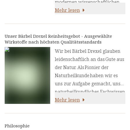
modernen wissenschaftlichen
verzichten möchten:
Erkenntnissen verbindet. Wir
Mehr lesen
haben sorgfältig ausgewählte
natürliche Wirkstoffe
kombiniert, die sich in
ihrer
Unser Bärbel Drexel Reinheitsgebot - Ausgewählte
Wirkstoffe nach höchsten Qualitätsstandards
Wirkung optimal ergänzen
und gemeinsam die
Wir bei Bärbel Drexel glauben
kognitiven Funktionen
leidenschaftlich an das Gute aus
unterstützen.
der Natur. Als Pionier der
Naturheilkunde haben wir es
uns zur Aufgabe gemacht, unser
naturheilkundliches Fachwissen
und unsere Erfahrung mit den
Mehr lesen
neuesten
ernährungswissenschaftlichen
Erkenntnissen zu kombinieren.
Philosophie