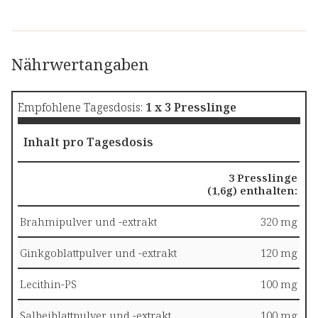
Extrakt
- davon
Flavonglykoside
Nährwertangaben
Cholin
Empfohlene Tagesdosis:
1 x 3 Presslinge
Docosahexaens
(DHA)
Inhalt pro Tagesdosis
Phosphatidylser
3 Presslinge
(1,6g) enthalten:
Lactobacillus
paracasei
Brahmipulver und -extrakt
(hitzeinaktiviert)
320 mg
Ginkgoblattpulver und -extrakt
120 mg
*Prozent des Nähr
Lecithin-PS
100 mg
Salbeiblattpulver und -extrakt
100 mg