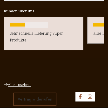
Kunden über uns
Sehr schnelle Lieferung Super
alles in
Produkte
Alle ansehen
Vertrag widerrufen