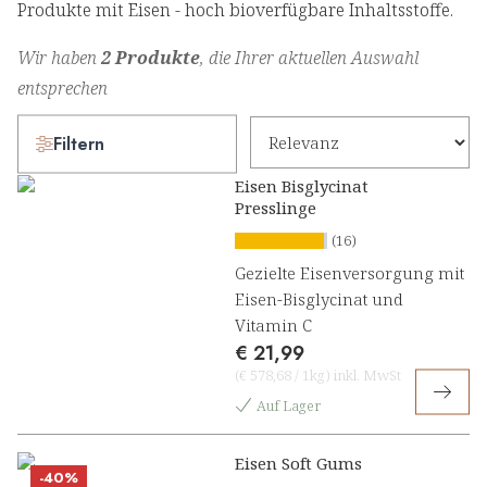
Produkte mit Eisen - hoch bioverfügbare Inhaltsstoffe.
Wir haben
2 Produkte
, die Ihrer aktuellen Auswahl
entsprechen
Filtern
Eisen Bisglycinat
Presslinge
(16)
Gezielte Eisenversorgung mit
Eisen-Bisglycinat und
Vitamin C
€ 21,99
(
€ 578,68
/
1kg
)
inkl. MwSt
Auf Lager
Eisen Soft Gums
-40%