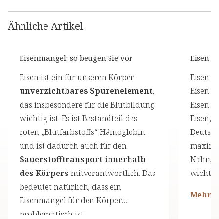
Ähnliche Artikel
Eisenmangel: so beugen Sie vor
Eisen (M
Eisen ist ein für unseren Körper
Eisen i
unverzichtbares Spurenelement
,
Eisen i
das insbesondere für die Blutbildung
Eisen Z
wichtig ist. Es ist Bestandteil des
Eisen, 
roten „Blutfarbstoffs“ Hämoglobin
Deutsch
und ist dadurch auch für den
maximal
Sauerstofftransport innerhalb
Nahrung
des Körpers
mitverantwortlich. Das
wichtig
bedeutet natürlich, dass ein
Mehr l
Eisenmangel für den Körper
problematisch ist.