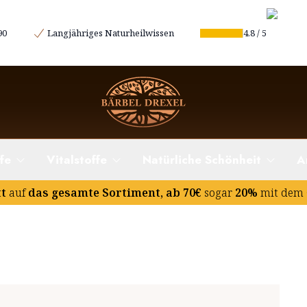
90
Langjähriges Naturheilwissen
4.8
/
5
n (nach BfR)
fe
Vitalstoffe
Natürliche Schönheit
A
tt
auf
das gesamte Sortiment, ab 70€
sogar
20%
mit dem 