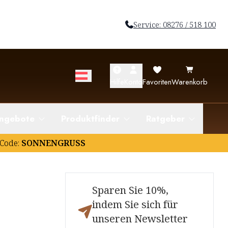
Service: 08276 / 518 100
Hilfe
Konto
Favoriten
Warenkorb
ngebote
Produktfinder
Ratgeber
Code:
SONNENGRUSS
Sparen Sie 10%,
indem Sie sich für
unseren Newsletter