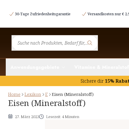
Funktionen von Eisen im Körper (nach EFSA)
30-Tage Zufriedenheitsgarantie
Versandkosten nur € 2,
Empfohlene Eisen-Zufuhr (nach EFSA)
Referenzmenge für Eisen (nach EU-Verordnung)
Eisen-Versorgung in Deutschland
Eisen in Lebensmitteln
Maximaler Eisen-Gehalt in Nahrungsergänzungsmittel
Anwendungsgebiete
Vitamine & Mineralstof
Wichtige Hinweise
Sichere dir
15% Raba
Home
Lexikon
E
Eisen (Mineralstoff)
Eisen (Mineralstoff)
27. März 2023
Lesezeit: 4 Minuten