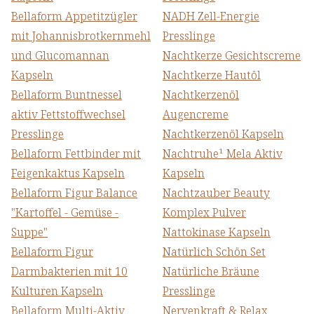
Bellaform Appetitzügler
NADH Zell-Energie
mit Johannisbrotkernmehl
Presslinge
und Glucomannan
Nachtkerze Gesichtscreme
Kapseln
Nachtkerze Hautöl
Bellaform Buntnessel
Nachtkerzenöl
aktiv Fettstoffwechsel
Augencreme
Presslinge
Nachtkerzenöl Kapseln
Bellaform Fettbinder mit
Nachtruhe¹ Mela Aktiv
Feigenkaktus Kapseln
Kapseln
Bellaform Figur Balance
Nachtzauber Beauty
"Kartoffel - Gemüse -
Komplex Pulver
Suppe"
Nattokinase Kapseln
Bellaform Figur
Natürlich Schön Set
Darmbakterien mit 10
Natürliche Bräune
Kulturen Kapseln
Presslinge
Bellaform Multi-Aktiv
Nervenkraft & Relax