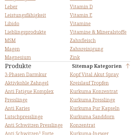
Leber
Vitamin D
Leistungsfähigkeit
Vitamin E
Libido
Vitamine
Lieblingsprodukte
Vitamine & Mineralstoffe
MSM
Zahnfleisch
Magen
Zahnreinigung
Magnesium
Zink
Produkte
Sitemap Kategorien
3-Phasen Darmkur
Kopf Vital Akut Spray
Aktivkohle Zahngel
Kreislauf Tropfen
Anti Fatigue Komplex
Kurkuma Konzentrat
Presslinge
Kurkuma Presslinge
Anti Karies
Kurkuma Pur Kapseln
Lutschpresslinge
Kurkuma Sanddorn
Anti Schwitzen Presslinge
Konzentrat
Anti Schwitzen¹ Forte
Kurkuma-Ingwer