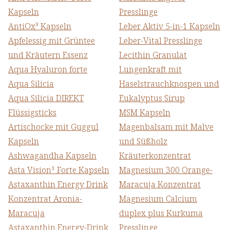
Kapseln
Presslinge
AntiOx³ Kapseln
Leber Aktiv 5-in-1 Kapseln
Apfelessig mit Grüntee
Leber-Vital Presslinge
und Kräutern Essenz
Lecithin Granulat
Aqua Hyaluron forte
Lungenkraft mit
Aqua Silicia
Haselstrauchknospen und
Aqua Silicia DIREKT
Eukalyptus Sirup
Flüssigsticks
MSM Kapseln
Artischocke mit Guggul
Magenbalsam mit Malve
Kapseln
und Süßholz
Ashwagandha Kapseln
Kräuterkonzentrat
Asta Vision¹ Forte Kapseln
Magnesium 300 Orange-
Astaxanthin Energy Drink
Maracuja Konzentrat
Konzentrat Aronia-
Magnesium Calcium
Maracuja
duplex plus Kurkuma
Astaxanthin Energy-Drink
Presslinge