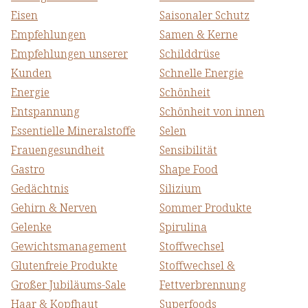
Eisen
Saisonaler Schutz
Empfehlungen
Samen & Kerne
Empfehlungen unserer
Schilddrüse
Kunden
Schnelle Energie
Energie
Schönheit
Entspannung
Schönheit von innen
Essentielle Mineralstoffe
Selen
Frauengesundheit
Sensibilität
Gastro
Shape Food
Gedächtnis
Silizium
Gehirn & Nerven
Sommer Produkte
Gelenke
Spirulina
Gewichtsmanagement
Stoffwechsel
Glutenfreie Produkte
Stoffwechsel &
Großer Jubiläums-Sale
Fettverbrennung
Haar & Kopfhaut
Superfoods