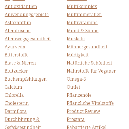
Antioxidantien
Multikomplex
Anwendungsgebiete
Multimineralien
Astaxanthin
Multivitamine
Atemfrische
Mund & Zähne
Atemwegs­gesundheit
Muskeln
Ayurveda
Männergesundheit
Bitterstoffe
Müdigkeit
Blase & Nieren
Natürliche Schönheit
Blutzucker
Nährstoffe für Veganer
Buchempfehlungen
Omega-3
Calcium
Outlet
Chlorella
Pflanzenöle
Cholesterin
Pflanzliche Vitalstoffe
Darmflora
Product Review
Durchblutung &
Prostata
Gefäßgesundheit
Rabattierte Artikel