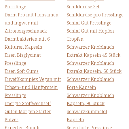
Presslinge
Schilddrüse Set
Darm Pro mit Flohsamen
Schilddrüse pro Presslinge
und Ingwer mit
Schlaf Gut Presslinge
Zitronengeschmack
Schlaf Gut mit Hopfen
Darmbakterien mit 6
Tropfen
Kulturen Kapseln
Schwarzer Knoblauch
Eisen Bisglycinat
Extrakt Kapseln 45 Stück
Presslinge
Schwarzer Knoblauch
Eisen Soft Gums
Extrakt Kapseln, 60 Stück
Eiweißkomplex Vegan mit
Schwarzer Knoblauch
Erbsen- und Hanfprotein
Forte Kapseln
Presslinge
Schwarzer Knoblauch
Energie-Stoffwechsel¹
Kapseln, 90 Stück
Guten Morgen Starter
Schwarzkümmelöl
Pulver
Kapseln
Experten-Bundle
Selen forte Presslinge