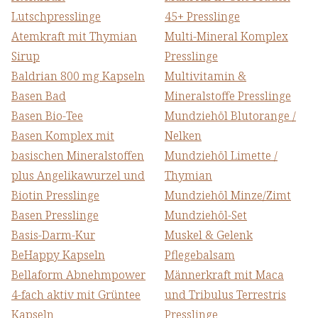
Lutschpresslinge
45+ Presslinge
Atemkraft mit Thymian
Multi-Mineral Komplex
Sirup
Presslinge
Baldrian 800 mg Kapseln
Multivitamin &
Basen Bad
Mineralstoffe Presslinge
Basen Bio-Tee
Mundziehöl Blutorange /
Basen Komplex mit
Nelken
basischen Mineralstoffen
Mundziehöl Limette /
plus Angelikawurzel und
Thymian
Biotin Presslinge
Mundziehöl Minze/Zimt
Basen Presslinge
Mundziehöl-Set
Basis-Darm-Kur
Muskel & Gelenk
BeHappy Kapseln
Pflegebalsam
Bellaform Abnehmpower
Männerkraft mit Maca
4-fach aktiv mit Grüntee
und Tribulus Terrestris
Kapseln
Presslinge