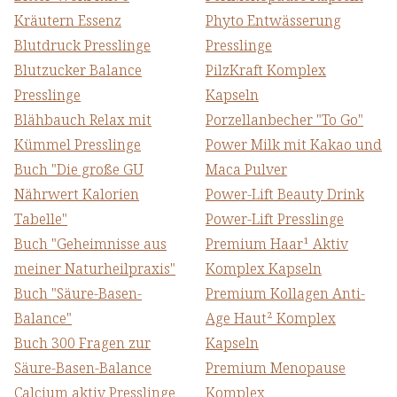
Kräutern Essenz
Phyto Entwässerung
Blutdruck Presslinge
Presslinge
Blutzucker Balance
PilzKraft Komplex
Presslinge
Kapseln
Blähbauch Relax mit
Porzellanbecher "To Go"
Kümmel Presslinge
Power Milk mit Kakao und
Buch "Die große GU
Maca Pulver
Nährwert Kalorien
Power-Lift Beauty Drink
Tabelle"
Power-Lift Presslinge
Buch "Geheimnisse aus
Premium Haar¹ Aktiv
meiner Naturheilpraxis"
Komplex Kapseln
Buch "Säure-Basen-
Premium Kollagen Anti-
Balance"
Age Haut² Komplex​
Buch 300 Fragen zur
Kapseln
Säure-Basen-Balance
Premium Menopause
Calcium aktiv Presslinge
Komplex