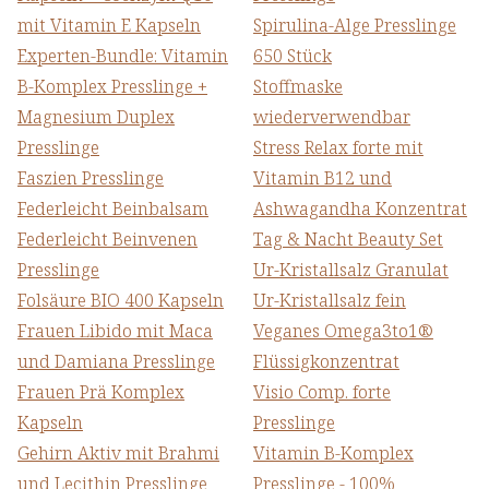
mit Vitamin E Kapseln
Spirulina-Alge Presslinge
Experten-Bundle: Vitamin
650 Stück
B-Komplex Presslinge +
Stoffmaske
Magnesium Duplex
wiederverwendbar
Presslinge
Stress Relax forte mit
Faszien Presslinge
Vitamin B12 und
Federleicht Beinbalsam
Ashwagandha Konzentrat
Federleicht Beinvenen
Tag & Nacht Beauty Set
Presslinge
Ur-Kristallsalz Granulat
Folsäure BIO 400 Kapseln
Ur-Kristallsalz fein
Frauen Libido mit Maca
Veganes Omega3to1®
und Damiana Presslinge
Flüssigkonzentrat
Frauen Prä Komplex
Visio Comp. forte
Kapseln
Presslinge
Gehirn Aktiv mit Brahmi
Vitamin B-Komplex
und Lecithin Presslinge
Presslinge - 100%