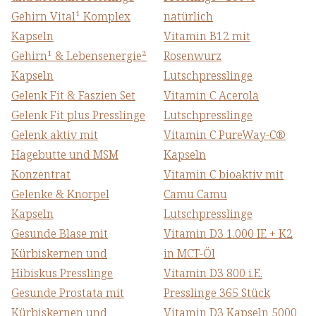
Gehirn Vital¹ Komplex
natürlich
Kapseln
Vitamin B12 mit
Gehirn¹ & Lebensenergie²
Rosenwurz
Kapseln
Lutschpresslinge
Gelenk Fit & Faszien Set
Vitamin C Acerola
Gelenk Fit plus Presslinge
Lutschpresslinge
Gelenk aktiv mit
Vitamin C PureWay-C®
Hagebutte und MSM
Kapseln
Konzentrat
Vitamin C bioaktiv mit
Gelenke & Knorpel
Camu Camu
Kapseln
Lutschpresslinge
Gesunde Blase mit
Vitamin D3 1.000 IE + K2
Kürbiskernen und
in MCT-Öl
Hibiskus Presslinge
Vitamin D3 800 i.E.
Gesunde Prostata mit
Presslinge 365 Stück
Kürbiskernen und
Vitamin D3 Kapseln 5000