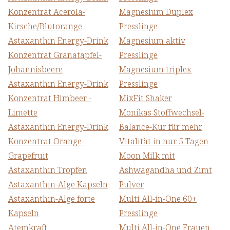
Konzentrat Acerola-
Magnesium Duplex
Kirsche/Blutorange
Presslinge
Astaxanthin Energy-Drink
Magnesium aktiv
Konzentrat Granatapfel-
Presslinge
Johannisbeere
Magnesium triplex
Astaxanthin Energy-Drink
Presslinge
Konzentrat Himbeer -
MixFit Shaker
Limette
Monikas Stoffwechsel-
Astaxanthin Energy-Drink
Balance-Kur für mehr
Konzentrat Orange-
Vitalität in nur 5 Tagen
Grapefruit
Moon Milk mit
Astaxanthin Tropfen
Ashwagandha und Zimt
Astaxanthin-Alge Kapseln
Pulver
Astaxanthin-Alge forte
Multi All-in-One 60+
Kapseln
Presslinge
Atemkraft
Multi All-in-One Frauen