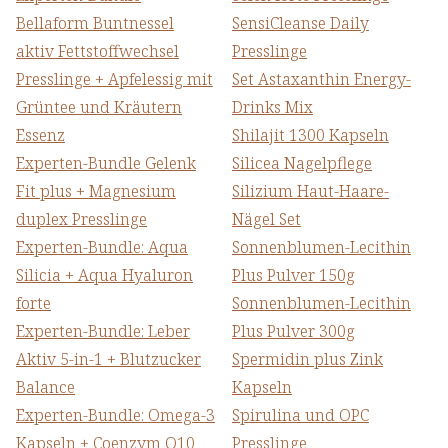
Bellaform Buntnessel
SensiCleanse Daily
aktiv Fettstoffwechsel
Presslinge
Presslinge + Apfelessig mit
Set Astaxanthin Energy-
Grüntee und Kräutern
Drinks Mix
Essenz
Shilajit 1300 Kapseln
Experten-Bundle Gelenk
Silicea Nagelpflege
Fit plus + Magnesium
Silizium Haut-Haare-
duplex Presslinge
Nägel Set
Experten-Bundle: Aqua
Sonnenblumen-Lecithin
Silicia + Aqua Hyaluron
Plus Pulver 150g
forte
Sonnenblumen-Lecithin
Experten-Bundle: Leber
Plus Pulver 300g
Aktiv 5-in-1 + Blutzucker
Spermidin plus Zink
Balance
Kapseln
Experten-Bundle: Omega-3
Spirulina und OPC
Kapseln + Coenzym Q10
Presslinge