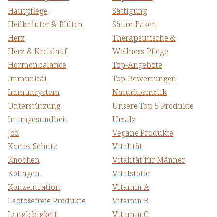
Hautpflege
Sättigung
Heilkräuter & Blüten
Säure-Basen
Herz
Therapeutische &
Herz & Kreislauf
Wellness-Pflege
Hormonbalance
Top-Angebote
Immunität
Top-Bewertungen
Immunsystem
Naturkosmetik
Unterstützung
Unsere Top 5 Produkte
Intimgesundheit
Ursalz
Jod
Vegane Produkte
Karies-Schutz
Vitalität
Knochen
Vitalität für Männer
Kollagen
Vitalstoffe
Konzentration
Vitamin A
Lactosefreie Produkte
Vitamin B
Langlebigkeit
Vitamin C