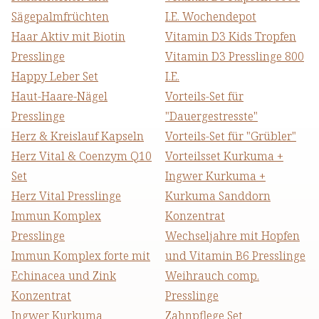
Sägepalmfrüchten
I.E. Wochendepot
Haar Aktiv mit Biotin
Vitamin D3 Kids Tropfen
Presslinge
Vitamin D3 Presslinge 800
Happy Leber Set
I.E.
Haut-Haare-Nägel
Vorteils-Set für
Presslinge
"Dauergestresste"
Herz & Kreislauf Kapseln
Vorteils-Set für "Grübler"
Herz Vital & Coenzym Q10
Vorteilsset Kurkuma +
Set
Ingwer Kurkuma +
Herz Vital Presslinge
Kurkuma Sanddorn
Immun Komplex
Konzentrat
Presslinge
Wechseljahre mit Hopfen
Immun Komplex forte mit
und Vitamin B6 Presslinge
Echinacea und Zink
Weihrauch comp.
Konzentrat
Presslinge
Ingwer Kurkuma
Zahnpflege Set