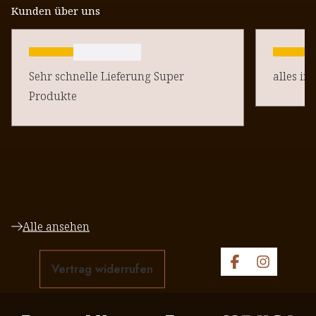
Kunden über uns
Sehr schnelle Lieferung Super
alles in
Produkte
Alle ansehen
Vertrag widerrufen