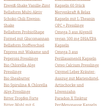
Eiweiß-Shake Vanille-Zimt
Kapseln 60 Stück
Bellaform Multi-Aktiv
Nervenkraft & Relax
Schoko-Chili Eiweiss-
Kapseln mit L-Theanin
Shake
OPC + Presslinge
Bellaform ProbioShape
Omega-3 aus Algenöl
Formel mit Glucomannan
vegan 500 mg DHA/EPA
Bellaform Stoffwechsel
Kapseln
Express mit Wakame und
Omega-3 aus
Peperoni Presslinge
Perillasamenöl Kapseln
Bio Chlorella-Alge
Osteo Calcium Presslinge
Presslinge
Oxymel Leber Kräuter-
Bio Sheabutter
Auszug mit Mariendistel,
Bio Spirulina & Chlorella
Artischocke und
Alge Presslinge
Löwenzahn
Bitter Tropfen Forte
Paradon X Tinktur
Bitter-Wohl mit 6
PeriMenopause Kapseln