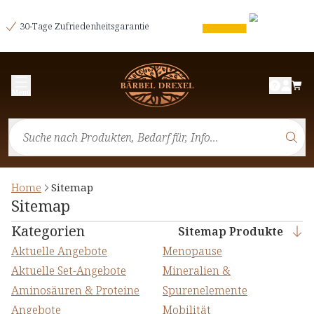
30-Tage Zufriedenheitsgarantie
Menü
Home
Sitemap
Sitemap
Kategorien
Sitemap Produkte
Aktuelle Angebote
Menopause
Aktuelle Set-Angebote
Mineralien &
Aminosäuren & Proteine
Spurenelemente
Angebote
Mobilität