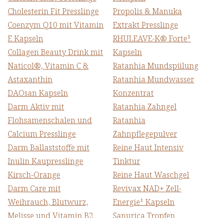
Cholesterin Fit Presslinge
Propolis & Manuka
Coenzym Q10 mit Vitamin
Extrakt Presslinge
E Kapseln
RHULEAVE-K® Forte¹
Collagen Beauty Drink mit
Kapseln
Naticol®, Vitamin C &
Ratanhia Mundspülung
Astaxanthin
Ratanhia Mundwasser
DAOsan Kapseln
Konzentrat
Darm Aktiv mit
Ratanhia Zahngel
Flohsamenschalen und
Ratanhia
Calcium Presslinge
Zahnpflegepulver
Darm Ballaststoffe mit
Reine Haut Intensiv
Inulin Kaupresslinge
Tinktur
Kirsch-Orange
Reine Haut Waschgel
Darm Care mit
Revivax NAD+ Zell-
Weihrauch, Blutwurz,
Energie¹ Kapseln
Melisse und Vitamin B2
Sanurica Tropfen