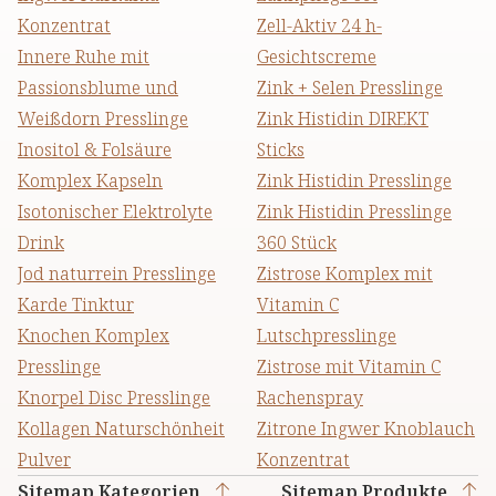
Konzentrat
Zell-Aktiv 24 h-
Innere Ruhe mit
Gesichtscreme
Passionsblume und
Zink + Selen Presslinge
Weißdorn Presslinge
Zink Histidin DIREKT
Inositol & Folsäure
Sticks
Komplex Kapseln
Zink Histidin Presslinge
Isotonischer Elektrolyte
Zink Histidin Presslinge
Drink
360 Stück
Jod naturrein Presslinge
Zistrose Komplex mit
Karde Tinktur
Vitamin C
Knochen Komplex
Lutschpresslinge
Presslinge
Zistrose mit Vitamin C
Knorpel Disc Presslinge
Rachenspray
Kollagen Naturschönheit
Zitrone Ingwer Knoblauch
Pulver
Konzentrat
Sitemap Kategorien
Sitemap Produkte