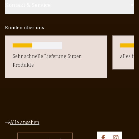
Kontakt & Service
Kunden über uns
Sehr schnelle Lieferung Super
alles in
Produkte
Alle ansehen