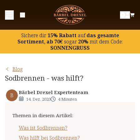
Was ist Sodbrennen?
Menü
Was hilft bei Sodbrennen?
Gibt es Hausmittel gegen Sodbrennen?
Sichere dir
15% Rabatt
auf
das gesamte
Kann man Sodbrennen vorbeugen?
Sortiment, ab 70€
sogar
20%
mit dem Code:
SONNENGRUSS
Blog
Sodbrennen - was hilft?
Bärbel Drexel Expertenteam
B
14. Dez. 2020
4 Minuten
Themen in diesem Artikel
:
Was ist Sodbrennen?
Was hilft bei Sodbrennen?