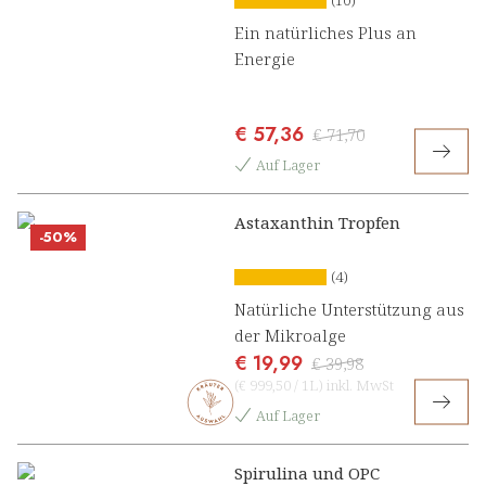
(10)
Ein natürliches Plus an
Energie
€ 57,36
€ 71,70
Auf Lager
Astaxanthin Tropfen
-50%
(4)
Natürliche Unterstützung aus
der Mikroalge
€ 19,99
€ 39,98
(
€ 999,50
/
1L
)
inkl. MwSt
Auf Lager
Spirulina und OPC