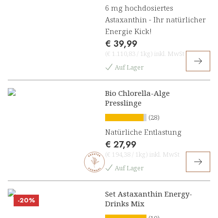
6 mg hochdosiertes
Astaxanthin - Ihr natürlicher
Energie Kick!
€ 39,99
(
€ 1.110,83
/
1kg
)
inkl. MwSt
Auf Lager
Bio Chlorella-Alge
Presslinge
(28)
Natürliche Entlastung
€ 27,99
(
€ 194,38
/
1kg
)
inkl. MwSt
Auf Lager
Set Astaxanthin Energy-
-20%
Drinks Mix