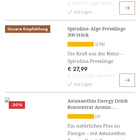
(
€ 95,60
/
1L
)
inkl. MwSt
Auf Lager
Spirulina-Alge Presslinge
Unsere Empfehlung
300 Stück
(178)
Die Kraft aus der Natur –
Spirulina Presslinge
€ 27,99
(
€ 233,25
/
1kg
)
inkl. MwSt
Auf Lager
Astaxanthin Energy Drink
-20%
Konzentrat Aronia-
Maracuja
(3)
Ein natürliches Plus an
Energie – mit Astaxanthin