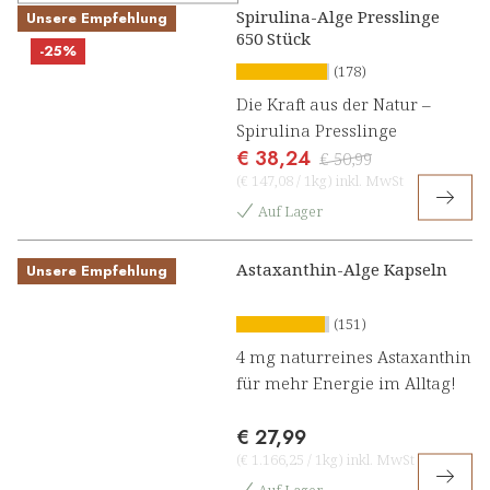
Spirulina-Alge Presslinge
Unsere Empfehlung
650 Stück
-25%
(178)
Die Kraft aus der Natur –
Spirulina Presslinge
€ 38,24
€ 50,99
(
€ 147,08
/
1kg
)
inkl. MwSt
Auf Lager
Astaxanthin-Alge Kapseln
Unsere Empfehlung
(151)
4 mg naturreines Astaxanthin
für mehr Energie im Alltag!
€ 27,99
(
€ 1.166,25
/
1kg
)
inkl. MwSt