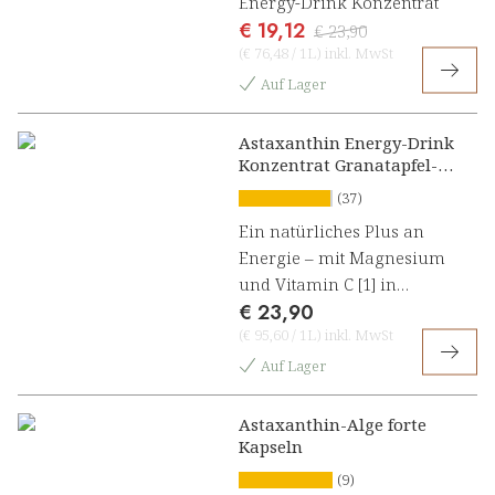
Energy-Drink Konzentrat
€ 19,12
€ 23,90
(
€ 76,48
/
1L
)
inkl. MwSt
Auf Lager
Astaxanthin Energy-Drink
Konzentrat Granatapfel-
Johannisbeere
(37)
Ein natürliches Plus an
Energie – mit Magnesium
und Vitamin C [1] in
€ 23,90
Astaxanthin Energy-Drink
(
€ 95,60
/
1L
)
inkl. MwSt
Konzentrat
Auf Lager
Astaxanthin-Alge forte
Kapseln
(9)