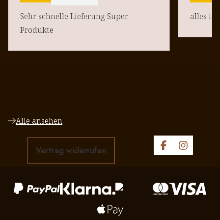
Sehr schnelle Lieferung Super
alles in
Produkte
Alle ansehen
Vertrag widerrufen