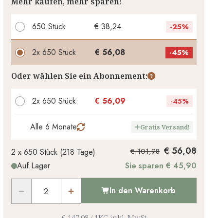
Mehr kaufen, mehr sparen!
650 Stück
€ 38,24
-
25%
2x
650 Stück
€ 56,08
-
45%
Ihr persönlicher Rabatt
Oder wählen Sie ein Abonnement:
€ 0,00
2
x
-
%
2x 650 Stück
€ 56,09
-
45%
Alle 6 Monate
Gratis Versand!
€ 56,08
€ 101,98
2 x
650 Stück
(
218
Tage
)
Auf Lager
Sie sparen € 45,90
In den Warenkorb
€ 147,08
/
1KG
inkl. MwSt