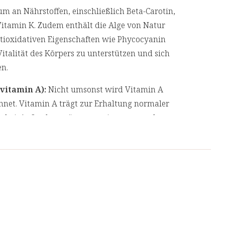
rum an Nährstoffen, einschließlich Beta-Carotin,
Vitamin K. Zudem enthält die Alge von Natur
ntioxidativen Eigenschaften wie Phycocyanin
 Vitalität des Körpers zu unterstützen und sich
en.
ovitamin A):
Nicht umsonst wird Vitamin A
hnet. Vitamin A trägt zur Erhaltung normaler
e bei. Außerdem trägt es zu einem normalen
rmalen Funktion des Immunsystem bei.
 Prozesse im Körper. Vitamin B12 trägt zu einer
hen und des Energiestoffwechsels bei. *Zudem
on des Immunsystems und des Nervensystems
che von Vitamin K finden sich in der