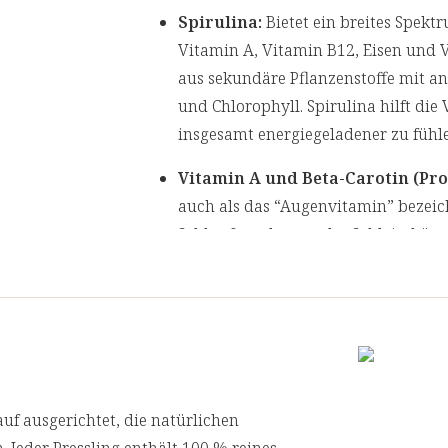
Spirulina:
Bietet ein breites Spekt
Vitamin A, Vitamin B12, Eisen und 
aus sekundäre Pflanzenstoffe mit a
und Chlorophyll. Spirulina hilft die
insgesamt energiegeladener zu fühl
Vitamin A und Beta-Carotin (Pr
auch als das “Augenvitamin” bezeic
Sehkraft und normaler Schleimhäut
Eisenstoffwechsel und *zu einer no
Vitamin B12:
Essenziell für diverse
normalen Bildung roter Blutkörperc
trägt es zu einer normalen Funkti
bei.
auf ausgerichtet, die natürlichen
Vitamin K:
Die Hauptaufgabenberei