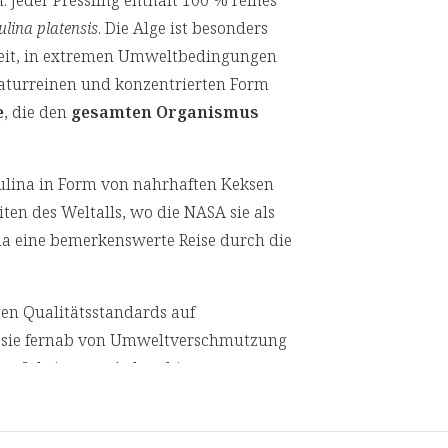
. Jeder Pressling enthält 100 % reines
Blutgerinnung und den Knochen. Vi
ulina platensis
. Die Alge ist besonders
bei. Vitamin K trägt zur Erhaltung 
gkeit, in extremen Umweltbedingungen
 naturreinen und konzentrierten Form
Eisen:
Das Spurenelement Eisen förd
e
, die den
gesamten Organismus
Blutkörperchen und den Sauerstofft
normalen Energiestoffwechsel und
bei.
rulina in Form von nahrhaften Keksen
ten des Weltalls, wo die NASA sie als
Heilpraktikerin Monika Drexel über
na eine bemerkenswerte Reise durch die
gen Qualitätsstandards auf
wo sie fernab von Umweltverschmutzung
der Schritt vom Anbau bis zur
herzustellen, dass nur das reinste
lich sind die Presslinge
laktosefrei,