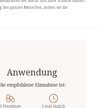
Heilkräften der Natur und ihrer Schätze basiert.
ng des ganzen Menschen, indem sie die
geht, anstatt nur ihre Symptome zu
nge
 Produkte von unabhängigen, deutschen und
 Top-Qualität.
pro 6 Presslinge
2,9 mg
Anwendung
483 µg (60 %**)
Die empfohlene Einnahme ist:
0,43 µg (17 %**)
13 µg (17 %**)
2,4 mg (17 %**)
3 Presslinge
2 mal täglich