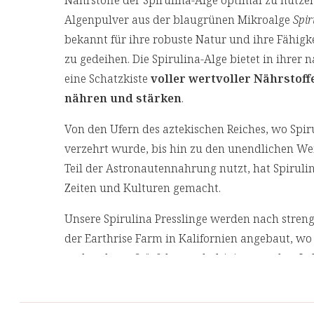
Nährstoffe der Spirulina-Alge optimal zu nutzen
Algenpulver aus der blaugrünen Mikroalge
Spir
bekannt für ihre robuste Natur und ihre Fähi
zu gedeihen. Die Spirulina-Alge bietet in ihrer
eine Schatzkiste
voller wertvoller Nährstoff
nähren und stärken
.
Von den Ufern des aztekischen Reiches, wo Spi
verzehrt wurde, bis hin zu den unendlichen Wei
Teil der Astronautennahrung nutzt, hat Spiruli
Zeiten und Kulturen gemacht.
Unsere Spirulina Presslinge werden nach stren
der Earthrise Farm in Kalifornien angebaut, 
und anderen Störfaktoren kultiviert werden. Je
Verarbeitung wird sorgfältig überwacht, um sic
Algenpulver in unsere Presslinge gelangt. Zusätz