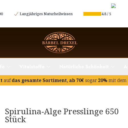
90
Langjähriges Naturheilwissen
4.8
/
5
fe
Vitalstoffe
Natürliche Schönheit
A
tt
auf
das gesamte Sortiment, ab 70€
sogar
20%
mit dem 
Spirulina-Alge Presslinge 650
Stück