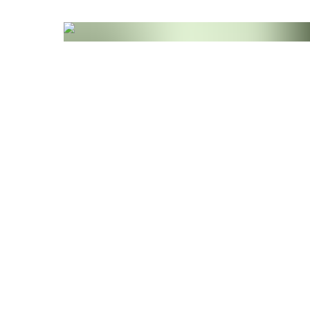
glutenfrei und vegan
, was sie zu einer herv
entsprechenden Ernährungsbedürfnissen oder 
Erfahren Sie mehr über die Vorteile und die He
Studie
Eine US-amerikanische Studie zeigt, dass eine E
Leistungsfähigkeit steigern und zur Reduktion 
Probanden ergänzten ihre Nahrung vier Monate la
heraus, dass sich der Proteinstatus der Studien
gebessert hatte. Die Ergebnisse dieser Studie bes
der täglichen Ernährung.
Gershwin, M. E. and Belay, A. – Spirulina in Hu
Boca Raton, 2008; Chapter 4: Therapeutic Utilit
Seiten 84 – 86.