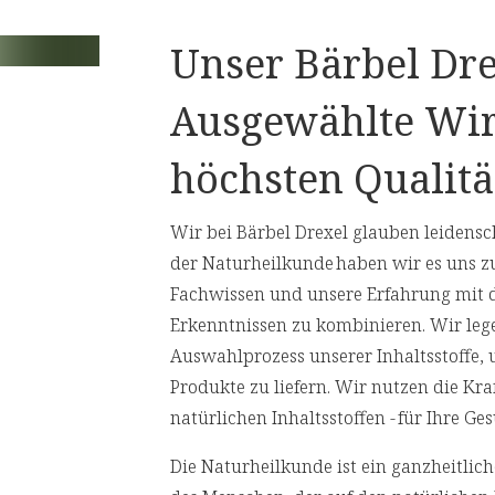
orragenden Wahl für Menschen mit
Vorlieben macht.
Unser Bärbel Dre
rstellung von
Presslingen
Ausgewählte Wir
höchsten Qualitä
rgänzung mit Spirulina die körperliche
von Müdigkeit beitragen kann. 30
Wir bei Bärbel Drexel glauben leidensch
ng mit Spirulina. Es stellte sich
der Naturheilkunde haben wir es uns z
teilnehmer in dieser Zeit um 14,8 %
Fachwissen und unsere Erfahrung mit 
tätigen die Vorteile von Spirulina in
Erkenntnissen zu kombinieren. Wir leg
Auswahlprozess unserer Inhaltsstoffe,
man Nutrition and Health. CRC Press,
Produkte zu liefern. Wir nutzen die Kr
y of Spirulina in Nephrotic Syndrome;
natürlichen Inhaltsstoffen - für Ihre 
Die Naturheilkunde ist ein ganzheitli