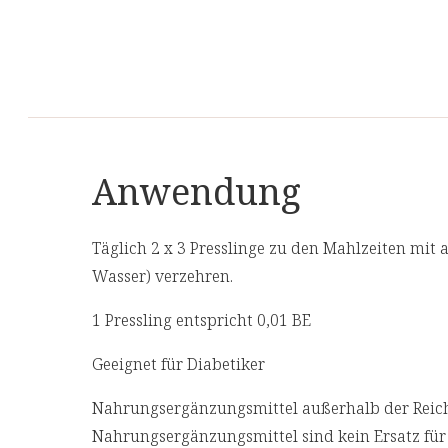
Studiendesign: 60 Probanden (jeweils 30 Proba
über 4 Monate
Zutaten
Spirulina platensis Algenpulver (100 %, 400 mg/
Allergene
Anwendung
Das Produkt enthält keine Allergene.
Täglich 2 x 3 Presslinge zu den Mahlzeiten mit a
Wasser) verzehren.
1 Pressling entspricht 0,01 BE
Geeignet für Diabetiker
Nahrungsergänzungsmittel außerhalb der Reich
Nahrungsergänzungsmittel sind kein Ersatz fü