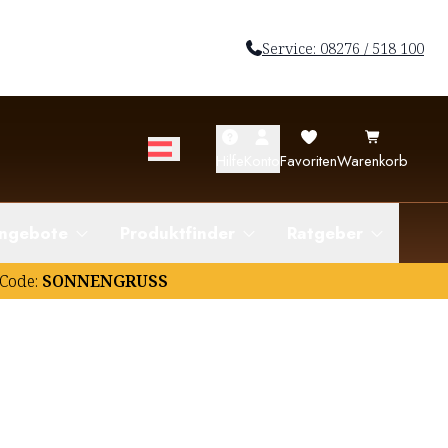
Service: 08276 / 518 100
Hilfe
Konto
Favoriten
Warenkorb
ngebote
Produktfinder
Ratgeber
Code:
SONNENGRUSS