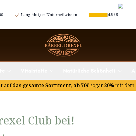
90
Langjähriges Naturheilwissen
4.8
/
5
fe
Vitalstoffe
Natürliche Schönheit
A
tt
auf
das gesamte Sortiment, ab 70€
sogar
20%
mit dem 
rexel Club bei!