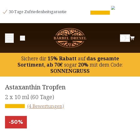
30-Tage Zufriedenheitsgarantie
Menü
Sichere dir
15% Rabatt
auf
das gesamte
Sortiment, ab 70€
sogar
20%
mit dem Code:
SONNENGRUSS
Astaxanthin Tropfen
2 x 10 ml
(60 Tage)
(4 Bewertungen)
-
50%