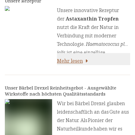
Unsere Rezeptur
Unsere innovative Rezeptur
der
Astaxanthin Tropfen
nutzt die Kraft der Natur in
Verbindung mit moderner
Technologie.
Haematococcus pluv
ialis
ist eine einzellige
mikroskopische Grünalge, die in
Mehr lesen
stehenden Gewässern wie
Teichen, Seen und Sümpfen
vorkommt. Sie produziert den
Unser Bärbel Drexel Reinheitsgebot - Ausgewählte
Wirkstoffe nach höchsten Qualitätsstandards
Farbstoff Astaxanthin als
Schutzmechanismus gegen
Wir bei Bärbel Drexel glauben
Umweltstressfaktoren wie UV-
leidenschaftlich an das Gute aus
Strahlung, hohe Temperaturen
der Natur. Als Pionier der
und Nährstoffmangel – und
Naturheilkunde haben wir es