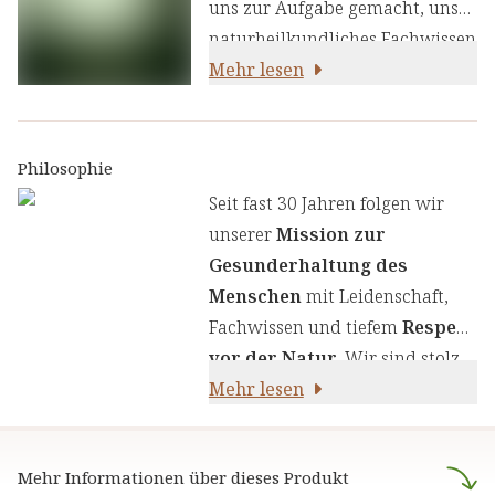
macht sie damit resilienter
uns zur Aufgabe gemacht, unser
gegenüber Umwelteinflüssen.
naturheilkundliches Fachwissen
und unsere Erfahrung mit den
Mehr lesen
neuesten
ernährungswissenschaftlichen
Erkenntnissen zu kombinieren.
Philosophie
Wir legen großen Wert auf
Seit fast 30 Jahren folgen wir
einen genauen Auswahlprozess
unserer
Mission zur
unserer Inhaltsstoffe, um Ihnen
Gesunderhaltung des
sorgfältig zusammengestellte
Menschen
mit Leidenschaft,
Produkte zu liefern. Wir nutzen
Fachwissen und tiefem
Respekt
die Kraft von Kräutern,
vor der Natur
. Wir sind stolz
Pflanzenstoffen und anderen
darauf,
Mehr lesen
naturreine Produkte
natürlichen Inhaltsstoffen - für
anzubieten, die sich auf die
Ihre Gesundheit und Ihr
naturheilkundliche Lehre
Wohlbefinden.
Mehr Informationen über dieses Produkt
stützen.