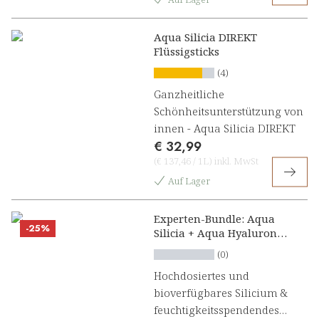
Aqua Silicia DIREKT
Flüssigsticks
(4)
Ganzheitliche
Schönheitsunterstützung von
innen - Aqua Silicia DIREKT
€ 32,99
(
€ 137,46
/
1L
)
inkl. MwSt
Auf Lager
Experten-Bundle: Aqua
-25%
Silicia + Aqua Hyaluron
forte
(0)
Hochdosiertes und
bioverfügbares Silicium &
feuchtigkeitsspendendes