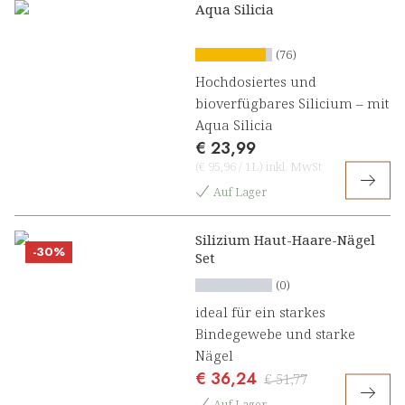
Aqua Silicia
(76)
Hochdosiertes und
bioverfügbares Silicium – mit
Aqua Silicia
€ 23,99
(
€ 95,96
/
1L
)
inkl. MwSt
Auf Lager
Silizium Haut-Haare-Nägel
-30%
Set
(0)
ideal für ein starkes
Bindegewebe und starke
Nägel
€ 36,24
€ 51,77
Auf Lager