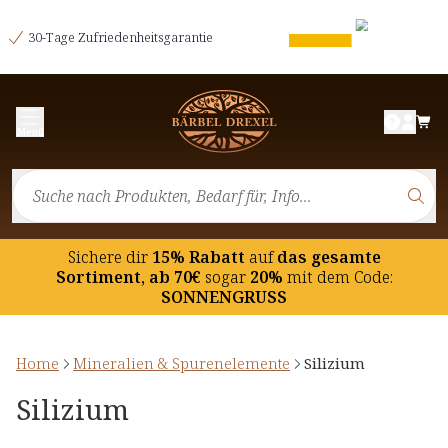
30-Tage Zufriedenheitsgarantie
Menü
Sichere dir
15% Rabatt
auf
das gesamte
Sortiment, ab 70€
sogar
20%
mit dem Code:
SONNENGRUSS
Home
Mineralien & Spurenelemente
Silizium
Silizium