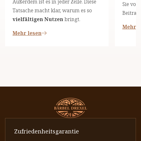
Außerdem ist es in jeder Zelle. Diese
Sie von
Tatsache macht klar, warum es so
Beitrag 
vielfältigen Nutzen
bringt.
Mehr l
Mehr lesen
Zufriedenheitsgarantie