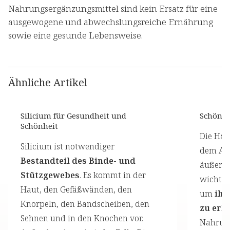
Nahrungsergänzungsmittel sind kein Ersatz für eine
ausgewogene und abwechslungsreiche Ernährung
sowie eine gesunde Lebensweise.
Ähnliche Artikel
Silicium für Gesundheit und
Schöne 
Schönheit
Die Hau
Silicium ist notwendiger
dem Aus
Bestandteil des Binde- und
äußeren
Stützgewebes
. Es kommt in der
wichtig,
Haut, den Gefäßwänden, den
um
ihr
Knorpeln, den Bandscheiben, den
zu erh
Sehnen und in den Knochen vor.
Nahrun