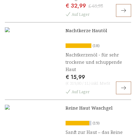
€ 32,99
Nachtzauber Beauty Komplex
€ 65,98
Auf Lager
Nachtkerze Hautöl
(18)
Nachtkerzenöl - für sehr
trockene und schuppende
Haut
€ 15,99
(
€ 319,80
/
1L
)
inkl. MwSt
Auf Lager
Reine Haut Waschgel
(19)
Sanft zur Haut – das Reine