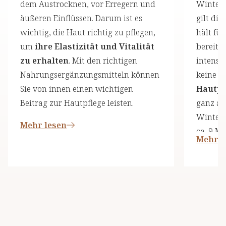
dem Austrocknen, vor Erregern und
Winter 
äußeren Einflüssen. Darum ist es
gilt die
wichtig, die Haut richtig zu pflegen,
hält für
um
ihre Elastizität und Vitalität
bereit 
zu erhalten
. Mit den richtigen
intensi
Nahrungsergänzungsmitteln können
keine S
Sie von innen einen wichtigen
Hautpf
Beitrag zur Hautpflege leisten.
ganz au
Winters
Mehr lesen
ca. 9 M
Mehr l