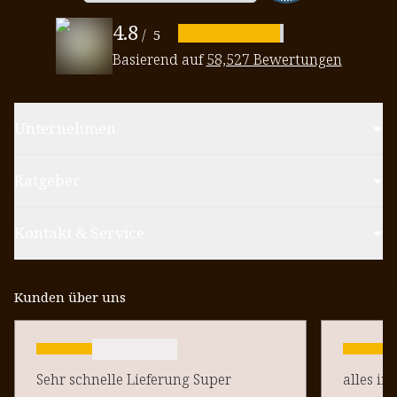
4.8
/
5
Basierend auf
58,527 Bewertungen
Unternehmen
Ratgeber
Kontakt & Service
Kunden über uns
Sehr schnelle Lieferung Super
alles in