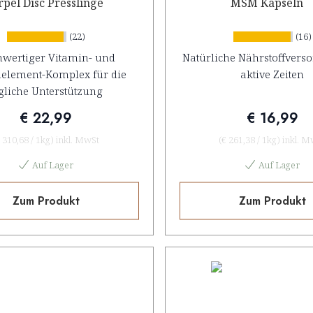
pel Disc Presslinge
MSM Kapseln
(22)
(16)
wertiger Vitamin- und
Natürliche Nährstoffvers
element-Komplex für die
aktive Zeiten
gliche Unterstützung
€ 22,99
€ 16,99
 310,68
/
1kg
)
inkl. MwSt
(
€ 261,38
/
1kg
)
inkl. M
Auf Lager
Auf Lager
Zum Produkt
Zum Produkt