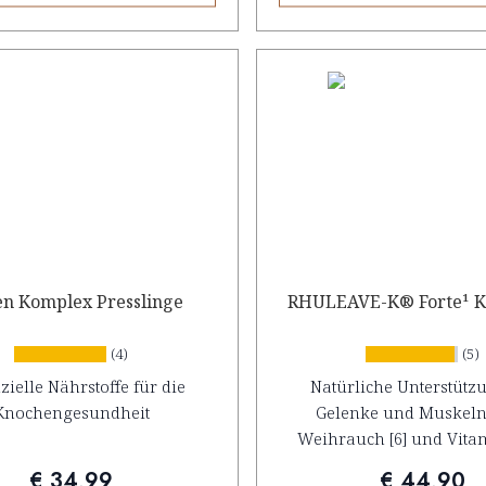
n Komplex Presslinge
RHULEAVE-K® Forte¹ K
(4)
(5)
zielle Nährstoffe für die
Natürliche Unterstütz
Knochengesundheit
Gelenke und Muskeln
Weihrauch [6] und Vitam
€ 34,99
€ 44,90