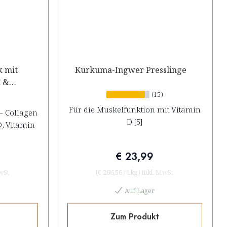
k mit
Kurkuma-Ingwer Presslinge
C &
(15)
Für die Muskelfunktion mit Vitamin
– Collagen
D [5]
®, Vitamin
€ 23,99
wSt
(
€ 266,56
/
1kg
)
inkl. MwSt
Auf Lager
Zum Produkt