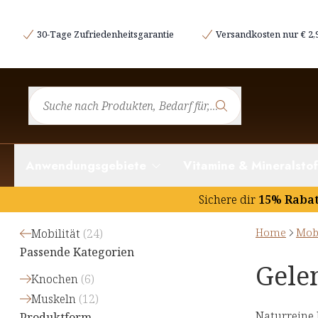
30-Tage Zufriedenheitsgarantie
Versandkosten nur € 2,
Anwendungsgebiete
Vitamine & Mineralstof
Sichere dir
15% Raba
Home
Mobi
Mobilität
(
24
)
Passende Kategorien
Gele
Knochen
(
6
)
Muskeln
(
12
)
Naturreine 
Produktform