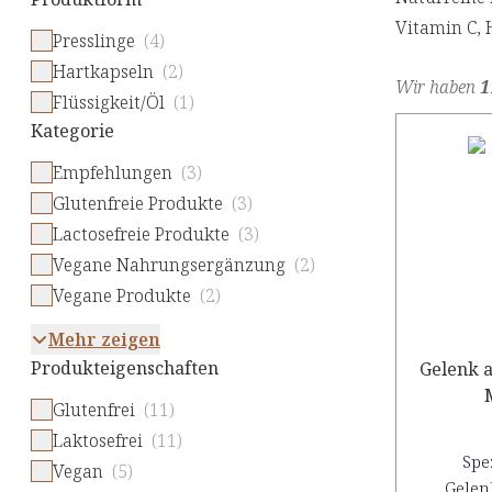
Vitamin C, 
Presslinge
(4)
Hartkapseln
(2)
Wir haben
1
Flüssigkeit/Öl
(1)
Kategorie
Empfehlungen
(3)
Glutenfreie Produkte
(3)
Lactosefreie Produkte
(3)
Vegane Nahrungsergänzung
(2)
Vegane Produkte
(2)
Mehr zeigen
Produkteigenschaften
Gelenk 
Glutenfrei
(11)
Laktosefrei
(11)
Spe
Vegan
(5)
Gelen