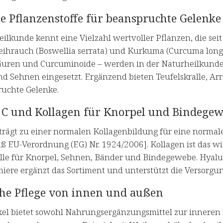
e Pflanzenstoffe für beanspruchte Gelenke
ilkunde kennt eine Vielzahl wertvoller Pflanzen, die sei
ihrauch (Boswellia serrata) und Kurkuma (Curcuma longa)
äuren und Curcuminoide – werden in der Naturheilkunde 
d Sehnen eingesetzt. Ergänzend bieten Teufelskralle, Ar
ruchte Gelenke.
 C und Kollagen für Knorpel und Bindege
 trägt zu einer normalen Kollagenbildung für eine normal
 EU-Verordnung (EG) Nr. 1924/2006]. Kollagen ist das wic
olle für Knorpel, Sehnen, Bänder und Bindegewebe. Hyalur
iere ergänzt das Sortiment und unterstützt die Versorgun
che Pflege von innen und außen
xel bietet sowohl Nahrungsergänzungsmittel zur inneren 