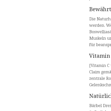
Bewährt
Die Naturhe
werden. We
Boswellias
Muskeln un
für beansp
Vitamin
[Vitamin C
Claim gemäß
zentrale R
Gelenkschm
Natürli
Bärbel Dre