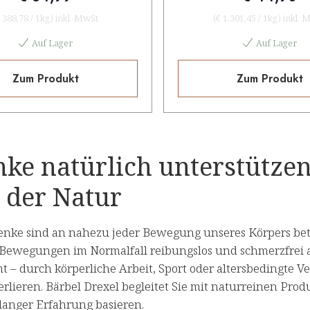
 388,78
/
1kg
)
inkl. MwSt
(
€ 1.301,45
/
1kg
)
inkl. 
Auf Lager
Auf Lager
Zum Produkt
Zum Produkt
ke natürlich unterstützen
 der Natur
enke sind an nahezu jeder Bewegung unseres Körpers bet
s Bewegungen im Normalfall reibungslos und schmerzfrei 
t – durch körperliche Arbeit, Sport oder altersbedingte
rlieren. Bärbel Drexel begleitet Sie mit naturreinen Pro
langer Erfahrung basieren.