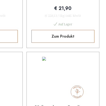
€ 21,90
MwSt
(
€ 228,13
/
1kg
)
inkl. MwSt
Auf Lager
Zum Produkt