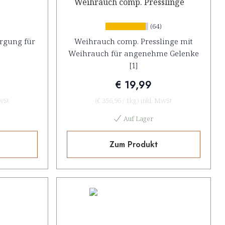
Weihrauch comp. Presslinge
(64)
orgung für
Weihrauch comp. Presslinge mit
Weihrauch für angenehme Gelenke
[1]
€ 19,99
wSt
(
€ 356,96
/
1kg
)
inkl. MwSt
Auf Lager
Zum Produkt