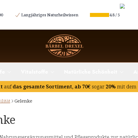
90
Langjähriges Naturheilwissen
4.8
/
5
fe
Vitalstoffe
Natürliche Schönheit
A
tt
auf
das gesamte Sortiment, ab 70€
sogar
20%
mit dem 
lität
Gelenke
nke
Nahrungsergänzungsmittel und Pflegeprodukte zur natürlic