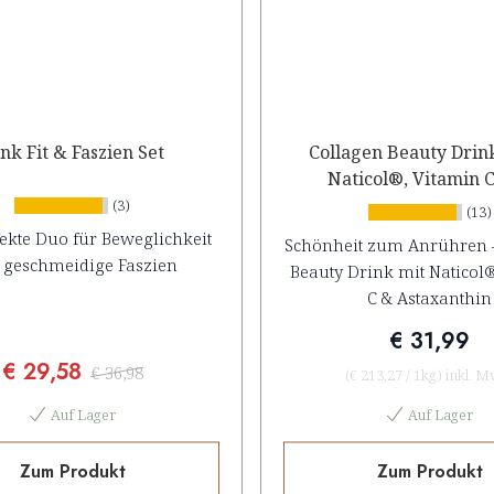
nk Fit & Faszien Set
Collagen Beauty Drin
Naticol®, Vitamin 
Astaxanthin
(3)
(13)
ekte Duo für Beweglichkeit
Schönheit zum Anrühren 
 geschmeidige Faszien
Beauty Drink mit Naticol
C & Astaxanthin
€ 31,99
€ 29,58
€ 36,98
(
€ 213,27
/
1kg
)
inkl. M
Auf Lager
Auf Lager
Zum Produkt
Zum Produkt