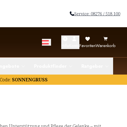
Service: 08276 / 518 100
Hilfe
Konto
Favoriten
Warenkorb
ngebote
Produktfinder
Ratgeber
Code:
SONNENGRUSS
hen Unterstützung und Pflege der Gelenke – mit