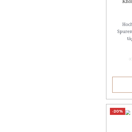
Knor
Hoch
Spuren
tä
(
€
-20%