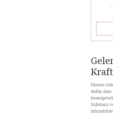
(
€
Gelen
Kraft
Unsere Gel
dafür, das
beanspruch
Substanz ve
jahrzehnte