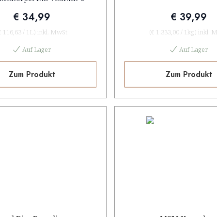
€ 34,99
€ 39,99
€ 116,63
/
1L
)
inkl. MwSt
(
€ 1.333,00
/
1kg
)
inkl. 
Auf Lager
Auf Lager
Zum Produkt
Zum Produkt