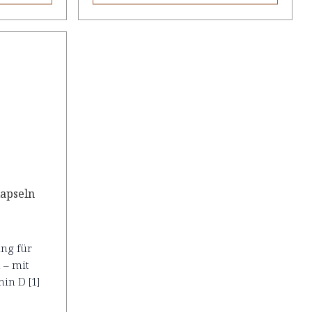
apseln
ung für
 – mit
in D [1]