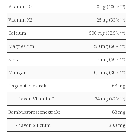
Vitamin D3
20 µg (400%**)
Vitamin K2
25 µg (33%**)
Calcium
500 mg (62,5%**)
Magnesium
250 mg (66%**)
Zink
5 mg (50%**)
Mangan
0,6 mg (30%**)
Hagebuttenextrakt
68 mg
- davon Vitamin C
34 mg (42%**)
Bambussprossenextrakt
88 mg
- davon Silicium
30,8 mg