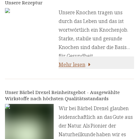
Unsere Rezeptur
Unsere Knochen tragen uns
durch das Leben und das ist
wortwörtlich ein Knochenjob.
Starke, stabile und gesunde
Knochen sind daher die Basis
für Gesundheit,
Bewegung, Stabilität und damit
Mehr lesen
Lebensqualität – bis ins hohe
Alter. Der
Bärbel Drexel
Knochen Komplex
ist die
Unser Bärbel Drexel Reinheitsgebot - Ausgewählte
Wirkstoffe nach höchsten Qualitätsstandards
Vitalstoff-Formel mit Calcium,
Magnesium, Vitamin D3,
Wir bei Bärbel Drexel glauben
Vitamin K2, Zink und Mangan
leidenschaftlich an das Gute aus
zur Unterstützung der Knochen
der Natur. Als Pionier der
im stressigen Alltag.
Naturheilkunde haben wir es