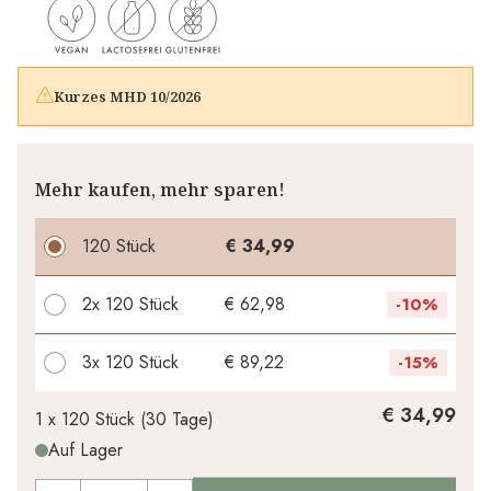
Kurzes MHD 10/2026
Mehr kaufen, mehr sparen!
120 Stück
€ 34,99
2x
120 Stück
€ 62,98
-
10%
3x
120 Stück
€ 89,22
-
15%
Ihr persönlicher Rabatt
€ 34,99
1 x
120 Stück
(
30
Tage
)
Auf Lager
€ 0,00
1
x
-
%