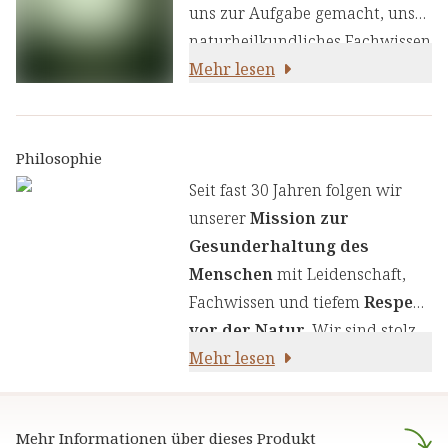
uns zur Aufgabe gemacht, unser
naturheilkundliches Fachwissen
und unsere Erfahrung mit den
Mehr lesen
neuesten
ernährungswissenschaftlichen
Erkenntnissen zu kombinieren.
Philosophie
Wir legen großen Wert auf
Seit fast 30 Jahren folgen wir
einen genauen Auswahlprozess
unserer
Mission zur
unserer Inhaltsstoffe, um Ihnen
Gesunderhaltung des
sorgfältig zusammengestellte
Menschen
mit Leidenschaft,
Produkte zu liefern. Wir nutzen
Fachwissen und tiefem
Respekt
die Kraft von Kräutern,
vor der Natur
. Wir sind stolz
Pflanzenstoffen und anderen
darauf,
Mehr lesen
naturreine Produkte
natürlichen Inhaltsstoffen - für
anzubieten, die sich auf die
Ihre Gesundheit und Ihr
naturheilkundliche Lehre
Wohlbefinden.
Mehr Informationen über dieses Produkt
stützen.