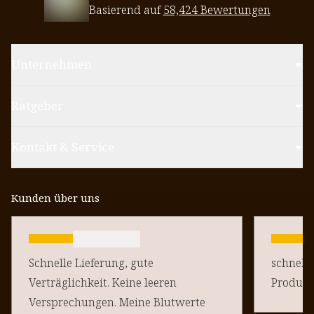
Basierend auf
58,424 Bewertungen
Unternehmen
Ratgeber
Kontakt & Service
Kunden über uns
Schnelle Lieferung, gute
schnelle
Verträglichkeit. Keine leeren
Produkt
Versprechungen. Meine Blutwerte