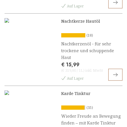
Auf Lager
Nachtkerze Hautöl
(18)
Nachtkerzenöl - für sehr
trockene und schuppende
Haut
€ 15,99
(
€ 319,80
/
1L
)
inkl. MwSt
Auf Lager
Karde Tinktur
(35)
Wieder Freude an Bewegung
finden – mit Karde Tinktur