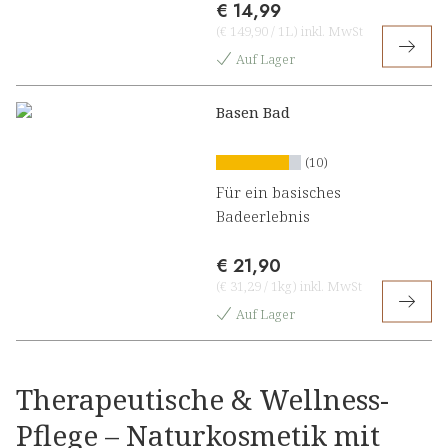
€ 14,99
(
€ 149,90
/
1L
)
inkl. MwSt
Auf Lager
Basen Bad
(10)
Für ein basisches
Badeerlebnis
€ 21,90
(
€ 31,29
/
1kg
)
inkl. MwSt
Auf Lager
Therapeutische & Wellness-
Pflege – Naturkosmetik mit