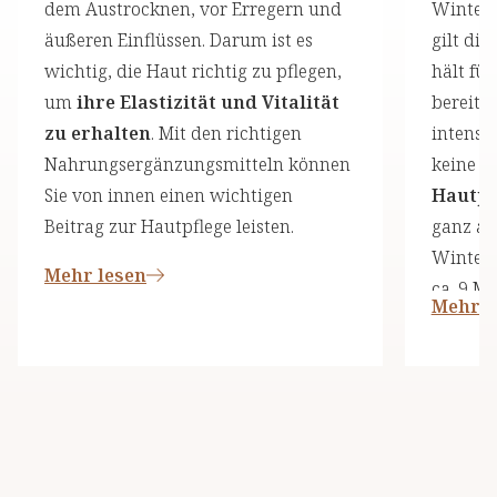
dem Austrocknen, vor Erregern und
Winter 
äußeren Einflüssen. Darum ist es
gilt die
wichtig, die Haut richtig zu pflegen,
hält für
um
ihre Elastizität und Vitalität
bereit 
zu erhalten
. Mit den richtigen
intensi
Nahrungsergänzungsmitteln können
keine S
Sie von innen einen wichtigen
Hautpf
Beitrag zur Hautpflege leisten.
ganz au
Winters
Mehr lesen
ca. 9 M
Mehr l