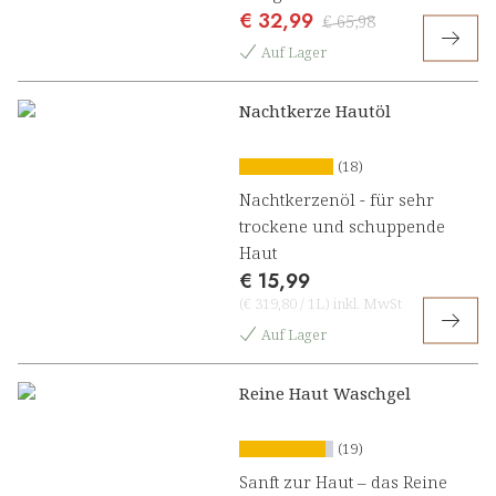
€ 32,99
Nachtzauber Beauty Komplex
€ 65,98
Auf Lager
Nachtkerze Hautöl
(18)
Nachtkerzenöl - für sehr
trockene und schuppende
Haut
€ 15,99
(
€ 319,80
/
1L
)
inkl. MwSt
Auf Lager
Reine Haut Waschgel
(19)
Sanft zur Haut – das Reine