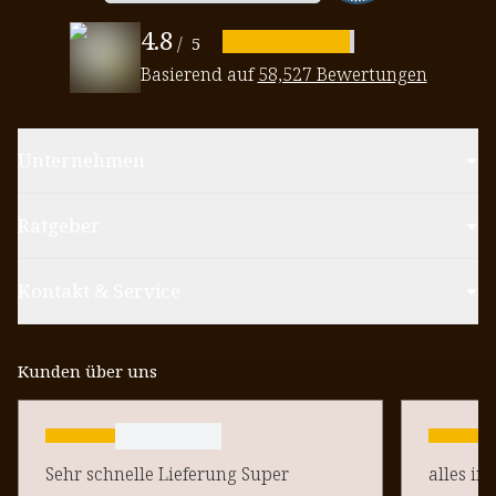
4.8
/
5
Basierend auf
58,527 Bewertungen
Unternehmen
Ratgeber
Kontakt & Service
Kunden über uns
Sehr schnelle Lieferung Super
alles in