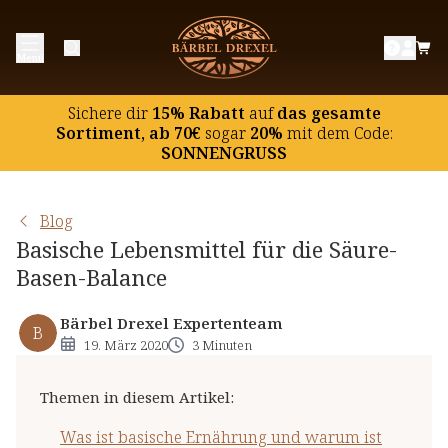
Was ist basische Ernährung und warum ist
Menü
sie sinnvoll?
Basische Lebensmittel nach Lebensmittelkategorien
Sichere dir
15% Rabatt
auf
das gesamte
Basenbildendes Gemüse (inkl. Pilze)
Sortiment, ab 70€
sogar
20%
mit dem Code:
SONNENGRUSS
Basenbildendes Obst
Basenbildende Nüsse und Ölsaaten
Blog
Basenbildende Getränke
Basische Lebensmittel für die Säure-
Basenbildende Salate, Sprossen und Keime
Basen-Balance
Basenbildende Kräuter und Gewürze
Bärbel Drexel Expertenteam
B
19. März 2020
3 Minuten
Themen in diesem Artikel
:
Was ist basische Ernährung und warum ist