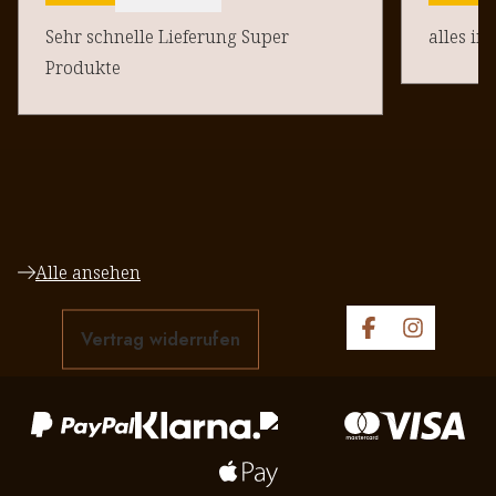
Sehr schnelle Lieferung Super
alles in
Produkte
Alle ansehen
Vertrag widerrufen