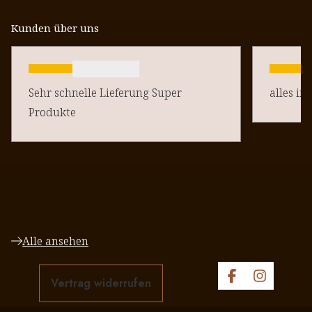
Kunden über uns
Sehr schnelle Lieferung Super
alles in
Produkte
Alle ansehen
Vertrag widerrufen