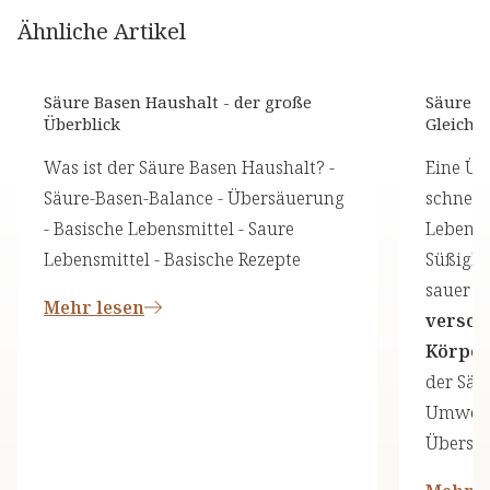
Ähnliche Artikel
Säure Basen Haushalt - der große
Säure-B
Überblick
Gleichg
Was ist der Säure Basen Haushalt? -
Eine Üb
Säure-Basen-Balance - Übersäuerung
schnelle
- Basische Lebensmittel - Saure
Lebensmi
Lebensmittel - Basische Rezepte
Süßigke
sauer v
Mehr lesen
versch
Körper
der Säu
Umweltf
Übersäu