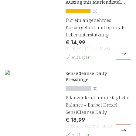
Auszug mit Mariendistel,
Artischocke und
(9)
Löwenzahn
Für ein angenehmes
Körpergefühl und optimale
Leberunterstützung
€ 14,99
(
€ 149,90
/
1L
)
inkl. MwSt
Auf Lager
SensiCleanse Daily
Presslinge
(0)
Pflanzenkraft für die tägliche
Balance – Bärbel Drexel
SensiCleanse Daily
€ 18,99
(
€ 395,63
/
1kg
)
inkl. MwSt
Auf Lager