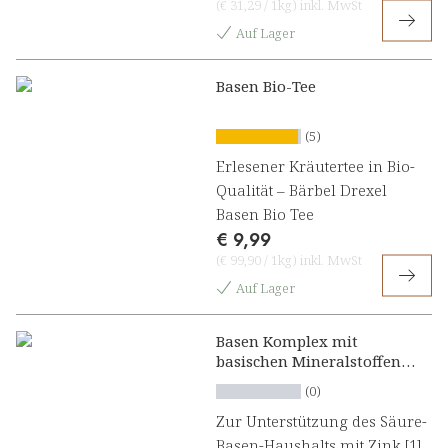
(
€ 31,29
/
1kg
)
inkl. MwSt
Auf Lager
Basen Bio-Tee
(5)
Erlesener Kräutertee in Bio-
Qualität – Bärbel Drexel
Basen Bio Tee
€ 9,99
(
€ 99,90
/
1kg
)
inkl. MwSt
Auf Lager
Basen Komplex mit
basischen Mineralstoffen
plus Angelikawurzel und
(0)
Biotin Presslinge
Zur Unterstützung des Säure-
Basen-Haushalts mit Zink [1]