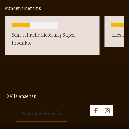
Kunden über uns
Sehr schnelle Lieferung Super
alles in
Produkte
Alle ansehen
Vertrag widerrufen