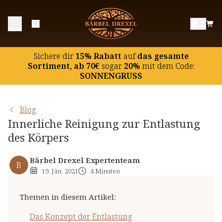
Das Konzept der Entlastung
Menü
Die Entlastungsorgane des Körpers
Was ist eine Entlastungs-Kur?
Sichere dir
15% Rabatt
auf
das gesamte
Entlastungs-Tage: innerliche Reinigung für
Sortiment, ab 70€
sogar
20%
mit dem Code:
SONNENGRUSS
zwischendurch
Blog
Innerliche Reinigung zur Entlastung
des Körpers
Bärbel Drexel Expertenteam
B
19. Jän. 2021
4 Minuten
Themen in diesem Artikel
:
Das Konzept der Entlastung