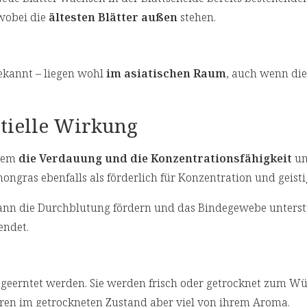
 wobei die
ältesten Blätter außen
stehen.
ekannt – liegen wohl
im asiatischen Raum
, auch wenn di
ntielle Wirkung
erem
die Verdauung und die Konzentrationsfähigkeit
un
mongras ebenfalls als förderlich für Konzentration und geisti
nn die Durchblutung fördern und das Bindegewebe unterst
ndet.
geerntet werden. Sie werden frisch oder getrocknet zum W
eren im getrockneten Zustand aber viel von ihrem Aroma.