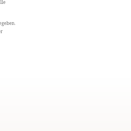
lle
egeben.
er