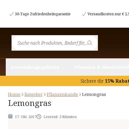
Etymologie und Geschichtliches
30-Tage Zufriedenheitsgarantie
Versandkosten nur € 2,
Botanik des Lemongras
Inhaltsstoffe und deren potentielle Wirkung
Hinweise
Anwendungsgebiete
Vitamine & Mineralstof
Sichere dir
15% Raba
Home
Ratgeber
Pflanzenkunde
Lemongras
Lemongras
17. Okt. 2017
Lesezeit: 3 Minuten