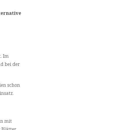
ternative
. Im
d bei der
ien schon
insatz.
en mit
 Blätter