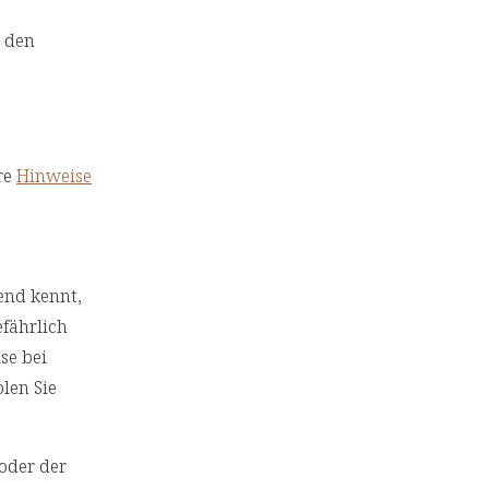
 den
re
Hinweise
end kennt,
efährlich
se bei
len Sie
/oder der