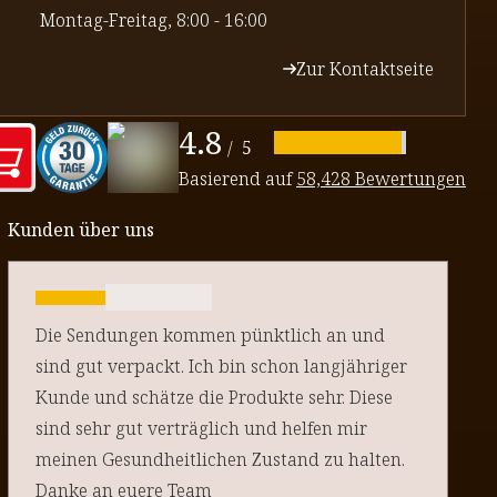
⁠Montag-Freitag, 8:00 - 16:00
Zur Kontaktseite
4.8
/
5
Basierend auf
58,428 Bewertungen
Kunden über uns
Die Sendungen kommen pünktlich an und
sind gut verpackt. Ich bin schon langjähriger
Kunde und schätze die Produkte sehr. Diese
sind sehr gut verträglich und helfen mir
meinen Gesundheitlichen Zustand zu halten.
Danke an euere Team