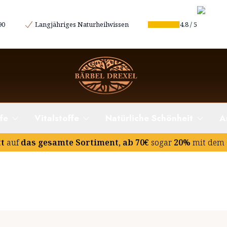
90
Langjähriges Naturheilwissen
4.8
/
5
fe
Vitalstoffe
Natürliche Schönheit
A
tt
auf
das gesamte Sortiment, ab 70€
sogar
20%
mit dem 