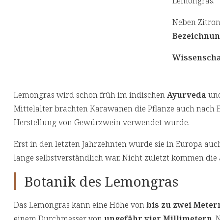
Lemongras.
Neben Zitron
Bezeichnu
Wissenscha
Lemongras wird schon früh im indischen
Ayurveda
und
Mittelalter brachten Karawanen die Pflanze auch nach E
Herstellung von Gewürzwein verwendet wurde.
Erst in den letzten Jahrzehnten wurde sie in Europa auc
lange selbstverständlich war. Nicht zuletzt kommen die
Botanik des Lemongras
Das Lemongras kann eine Höhe von
bis zu zwei Meter
einem Durchmesser von
ungefähr vier Millimetern
. 