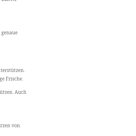
e genaue
terstützen.
ge Frische.
ützen. Auch
ürzen von