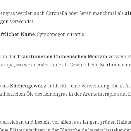
engras werden auch Citronella oder Sereh manchmal als
al
ngen
verwendet.
ftlicher Name
: Cymbopogon citratus
 in der
Traditionellen Chinesischen Medizin
verwendet
uropa, wo sie in erster Linie als Gewürz beim Bierbrauen un
h als
Küchengewürz
entdeckt – eine Verwendung, die in As
 ätherischen Öle des Lemongras in der Aromatherapie zum E
n
erreichen und besteht vor allem aus langen, grünen Halm
Neue Blätter wachsen in der Blattscheide bereits bestehender