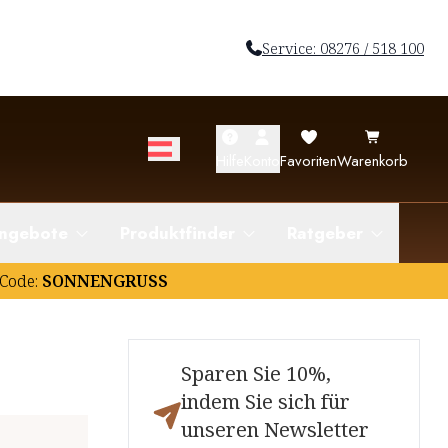
Service: 08276 / 518 100
Hilfe
Konto
Favoriten
Warenkorb
ngebote
Produktfinder
Ratgeber
Code:
SONNENGRUSS
Sparen Sie 10%,
indem Sie sich für
unseren Newsletter