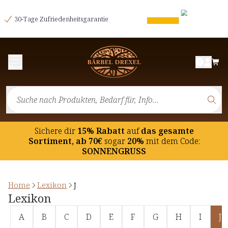
30-Tage Zufriedenheitsgarantie
Menü
Sichere dir
15% Rabatt
auf
das gesamte
Sortiment, ab 70€
sogar
20%
mit dem Code:
SONNENGRUSS
Home
Lexikon
J
Lexikon
A
B
C
D
E
F
G
H
I
J