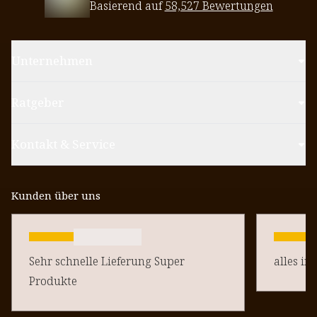
Basierend auf
58,527 Bewertungen
Unternehmen
Ratgeber
Kontakt & Service
Kunden über uns
Sehr schnelle Lieferung Super
alles in
Produkte