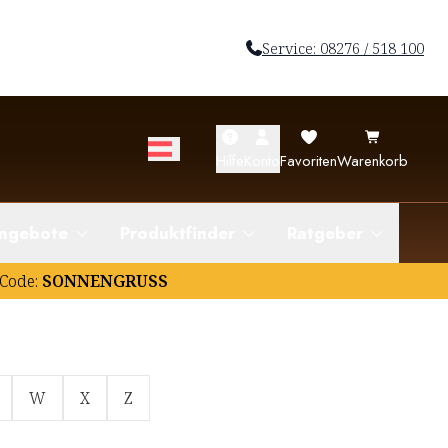
Service: 08276 / 518 100
Hilfe
Konto
Favoriten
Warenkorb
ngebote
Produktfinder
Ratgeber
Code:
SONNENGRUSS
W
X
Z