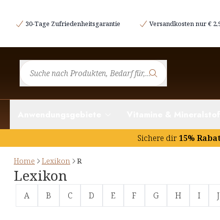
30-Tage Zufriedenheitsgarantie
Versandkosten nur € 2,
Anwendungsgebiete
Vitamine & Mineralstof
Sichere dir
15% Raba
Home
Lexikon
R
Lexikon
A
B
C
D
E
F
G
H
I
J