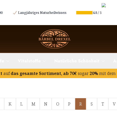
90
Langjähriges Naturheilwissen
4.8
/
5
fe
Vitalstoffe
Natürliche Schönheit
A
tt
auf
das gesamte Sortiment, ab 70€
sogar
20%
mit dem 
K
L
M
N
O
P
R
S
T
V