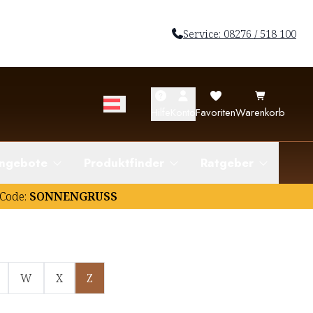
Service: 08276 / 518 100
Hilfe
Konto
Favoriten
Warenkorb
ngebote
Produktfinder
Ratgeber
Code:
SONNENGRUSS
W
X
Z