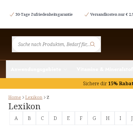
30-Tage Zufriedenheitsgarantie
Versandkosten nur € 2,
Anwendungsgebiete
Vitamine & Mineralstof
Sichere dir
15% Raba
Home
Lexikon
Z
Lexikon
A
B
C
D
E
F
G
H
I
J