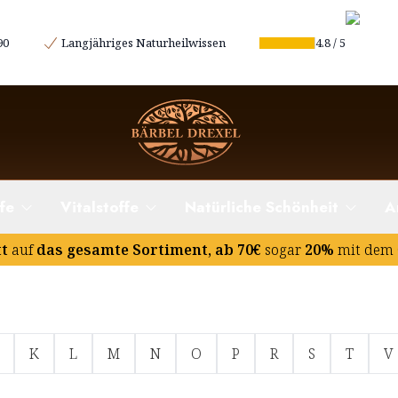
90
Langjähriges Naturheilwissen
4.8
/
5
fe
Vitalstoffe
Natürliche Schönheit
A
tt
auf
das gesamte Sortiment, ab 70€
sogar
20%
mit dem 
K
L
M
N
O
P
R
S
T
V