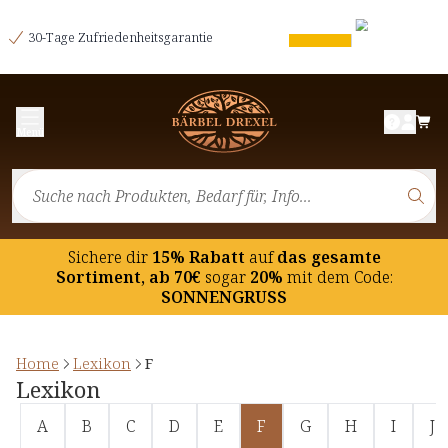
30-Tage Zufriedenheitsgarantie
Menü
Sichere dir
15% Rabatt
auf
das gesamte
Sortiment, ab 70€
sogar
20%
mit dem Code:
SONNENGRUSS
Home
Lexikon
F
Lexikon
A
B
C
D
E
F
G
H
I
J