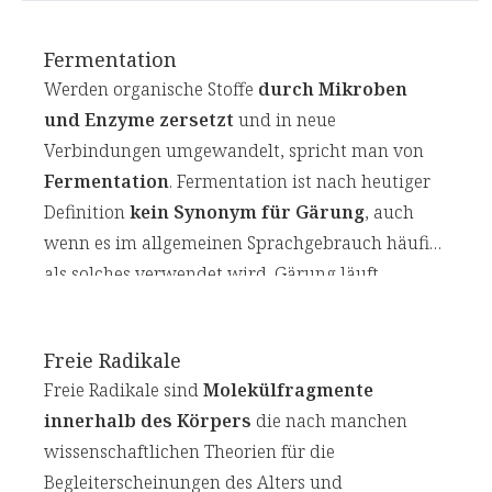
Fermentation
Werden organische Stoffe
durch Mikroben
und Enzyme zersetzt
und in neue
Verbindungen umgewandelt, spricht man von
Fermentation
. Fermentation ist nach heutiger
Definition
kein Synonym für Gärung
, auch
wenn es im allgemeinen Sprachgebrauch häufig
als solches verwendet wird. Gärung läuft
ausschließlich
anaerob
ab, also unter
Ausschluss von Luftsauerstoff. Zur Fermentation
Freie Radikale
zählen aber
auch teilweise oder vollständig
Freie Radikale sind
Molekülfragmente
aerobe
Vorgänge, bei denen der Sauerstoff nicht
innerhalb des Körpers
die nach manchen
ausgeschlossen ist.
wissenschaftlichen Theorien für die
Begleiterscheinungen des Alters und