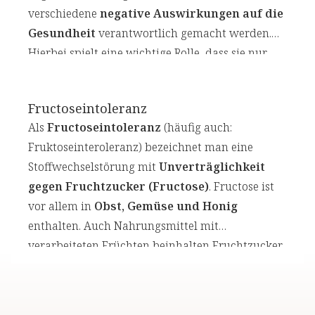
verschiedene
negative Auswirkungen auf die
Gesundheit
verantwortlich gemacht werden.
Hierbei spielt eine wichtige Rolle, dass sie nur
über
ein Elektron
verfügen. Da Elektronen
immer danach streben, sich mit einem anderen
Fructoseintoleranz
Elektron
zu einem Elektronenpaar zu
Als
Fructoseintoleranz
(häufig auch:
verbinden
, fehlt ihnen also ein Teilchen.
Fruktoseinteroleranz) bezeichnet man eine
Stoffwechselstörung mit
Unverträglichkeit
gegen Fruchtzucker (Fructose)
. Fructose ist
vor allem in
Obst, Gemüse und Honig
enthalten. Auch Nahrungsmittel mit
verarbeiteten Früchten beinhalten Fruchtzucker,
z. B. Marmelade, Fruchtjogurt oder Fruchtsäfte.
Haushaltszucker besteht zur Hälfte aus Fructose.
Auch Light-, Diät- und Fertigprodukte enthalten