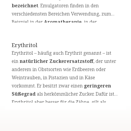
bezeichnet
. Emulgatoren finden in den
verschiedensten Bereichen Verwendung, zum
Beispiel in der
Aromatherapie
, in der
Kosmetik- oder Lebensmittelindustrie. Besonders
häufig geht es um die
Vermischung von Öl
Erythritol
und Wasser
.
Erythritol – häufig auch Erythrit genannt – ist
ein
natürlicher Zuckerersatzstoff
, der unter
anderem in Obstsorten wie Erdbeeren oder
Weintrauben, in Pistazien und in Käse
vorkommt. Er besitzt zwar einen
geringeren
Süßegrad
als herkömmlicher Zucker. Dafür ist
Erythritol aber besser für die Zähne, gilt als
äußerst kalorienarm
und ist für Diabetiker
geeignet. Die industrielle Gewinnung von
Erythritol erfolgt im Normalfall durch