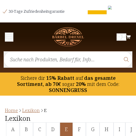
30-Tage Zufriedenheitsgarantie
Menü
Sichere dir
15% Rabatt
auf
das gesamte
Sortiment, ab 70€
sogar
20%
mit dem Code:
SONNENGRUSS
Home
Lexikon
E
Lexikon
A
B
C
D
E
F
G
H
I
J