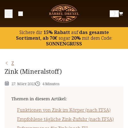
Funktionen von Zink im Körper (nach EFSA)
Menü
Empfohlene tägliche Zink-Zufuhr (nach EFSA)
Referenzmenge für Zink (nach EU-Verordnung)
Sichere dir
15% Rabatt
auf
das gesamte
Zink-Versorgung in Deutschland
Sortiment, ab 70€
sogar
20%
mit dem Code:
SONNENGRUSS
Zink in Lebensmitteln
Maximaler Zink-Gehalt in
Z
Nahrungsergänzungsmitteln (nach BfR)
Zink (Mineralstoff)
Wichtige Hinweise
27. März 2023
4 Minuten
Themen in diesem Artikel
:
Funktionen von Zink im Körper (nach EFSA)
Empfohlene tägliche Zink-Zufuhr (nach EFSA)