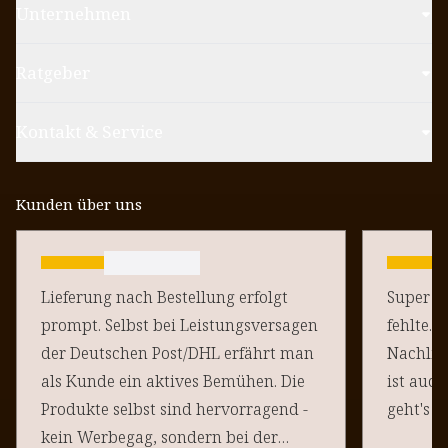
Unternehmen
Ratgeber
Kontakt & Service
Kunden über uns
Lieferung nach Bestellung erfolgt
Super sc
prompt. Selbst bei Leistungsversagen
fehlte. 
der Deutschen Post/DHL erfährt man
Nachlie
als Kunde ein aktives Bemühen. Die
ist auch
Produkte selbst sind hervorragend -
geht's d
kein Werbegag, sondern bei der