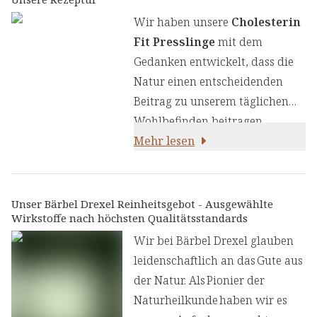
Wir haben unsere
Cholesterin
Fit Presslinge
mit dem
Gedanken entwickelt, dass die
Natur einen entscheidenden
Beitrag zu unserem täglichen
Wohlbefinden beitragen
kann. Hohe
Mehr lesen
Cholesterinwerte können unser
Herz-Kreislaufsystem negativ
beeinflussen. Daher ist es
Unser Bärbel Drexel Reinheitsgebot - Ausgewählte
Wirkstoffe nach höchsten Qualitätsstandards
wichtig den
Cholesterinstoffwechsel im Auge
Wir bei Bärbel Drexel glauben
zu behalten. Neben einer
leidenschaftlich an das Gute aus
gesunden, vollwertigen
der Natur. Als Pionier der
Ernährung und Bewegung, kann
Naturheilkunde haben wir es