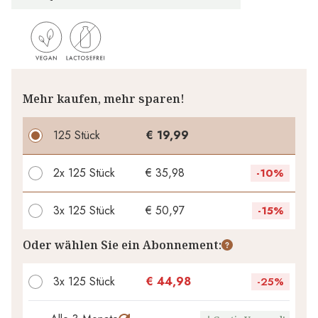
Mehr kaufen, mehr sparen!
125 Stück
€ 19,99
2x
125 Stück
€ 35,98
-
10%
3x
125 Stück
€ 50,97
-
15%
Ihr persönlicher Rabatt
Oder wählen Sie ein Abonnement:
€ 0,00
1
x
-
%
3x 125 Stück
€ 44,98
-
25%