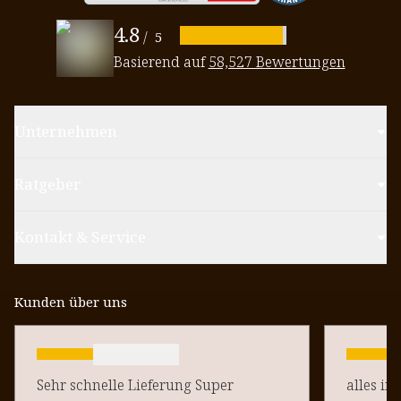
4.8
/
5
Basierend auf
58,527 Bewertungen
Unternehmen
Ratgeber
Kontakt & Service
Kunden über uns
Sehr schnelle Lieferung Super
alles in