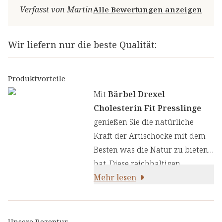
Verfasst von Martin
Alle Bewertungen anzeigen
Wir liefern nur die beste Qualität:
Produktvorteile
Mit
Bärbel Drexel
Cholesterin Fit Presslinge
genießen Sie die natürliche
Kraft der Artischocke mit dem
Besten was die Natur zu bieten
hat. Diese reichhaltigen
Presslinge enthalten sorgfältig
Mehr lesen
ausgewählte Zutaten:
Unsere Rezeptur