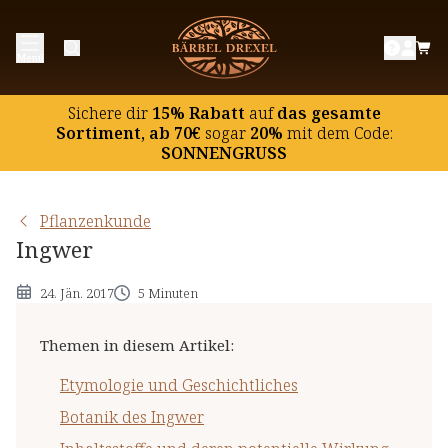
Etymologie und Geschichtliches
Menü
Botanik des Ingwer
Inhaltsstoffe und deren potentielle Wirkung
Sichere dir
15% Rabatt
auf
das gesamte
Hinweise
Sortiment, ab 70€
sogar
20%
mit dem Code:
SONNENGRUSS
Pflanzenkunde
Ingwer
24. Jän. 2017
5 Minuten
Themen in diesem Artikel
:
Etymologie und Geschichtliches
Botanik des Ingwer