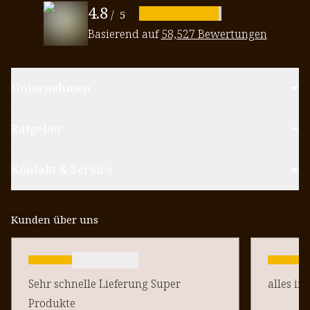
4.8
/
5
Basierend auf
58,527 Bewertungen
Unternehmen
Ratgeber
Kontakt & Service
Kunden über uns
Sehr schnelle Lieferung Super
alles in
Produkte