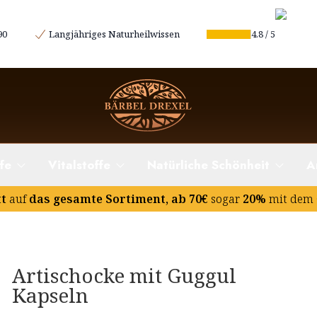
90
Langjähriges Naturheilwissen
4.8
/
5
fe
Vitalstoffe
Natürliche Schönheit
A
tt
auf
das gesamte Sortiment, ab 70€
sogar
20%
mit dem 
Artischocke mit Guggul
Kapseln