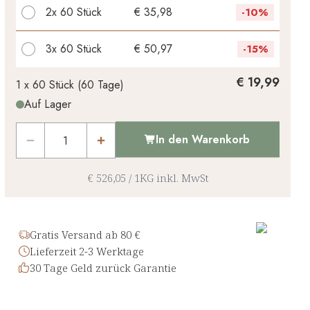
2x
60 Stück
€ 35,98
-
10%
3x
60 Stück
€ 50,97
-
15%
Ihr persönlicher Rabatt
€ 19,99
1 x
60 Stück
(
60
Tage
)
Auf Lager
€ 0,00
1
x
-
%
In den Warenkorb
€ 526,05
/
1KG
inkl. MwSt
Gratis Versand ab 80 €
Lieferzeit 2-3 Werktage
30 Tage Geld zurück Garantie