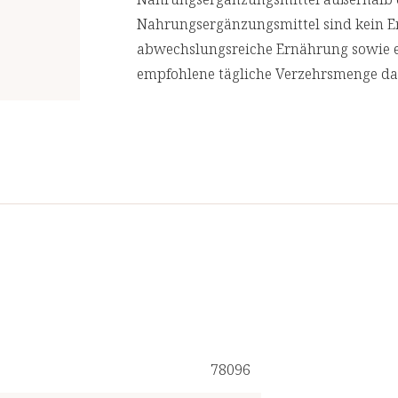
sehr ähnlich.
Nahrungsergänzungsmittel sind kein E
abwechslungsreiche Ernährung sowie e
Guggul hilft bei der Aufrechterhaltung
empfohlene tägliche Verzehrsmenge dar
Cholesterinspiegels. Guggul unterstütz
Kreislauf-Systems und die Herzfunktion
78096