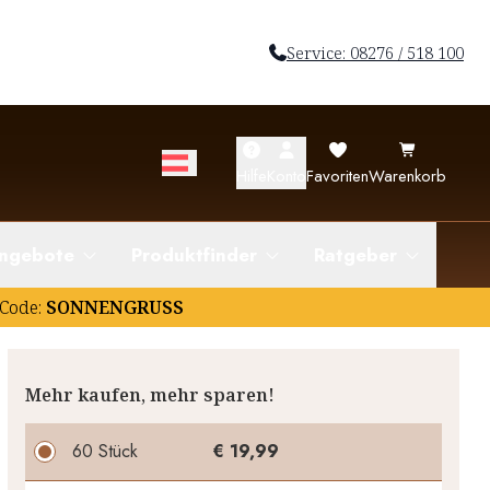
Service: 08276 / 518 100
Hilfe
Konto
Favoriten
Warenkorb
ngebote
Produktfinder
Ratgeber
Code:
SONNENGRUSS
Mehr kaufen, mehr sparen!
60 Stück
€ 19,99