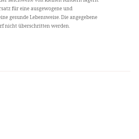
rsatz für eine ausgewogene und
ine gesunde Lebensweise. Die angegebene
 normaler Blutfette und eines gesunden
f nicht überschritten werden.
t darüber hinaus die Gesundheit des Herz-
.