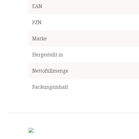
EAN
PZN
Marke
Hergestellt in
Nettofüllmenge
Packungsinhalt
Empfohlene Einnahme
Reichweite in Tagen
Preis pro kg/l