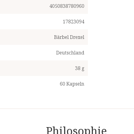
4050838780960
17823094
Bärbel Drexel
Deutschland
38 g
60
Kapseln
1
Kapsel
,
einmal pro tag
60
Philosophie
€ 526,05
/
1kg
inkl. MwSt