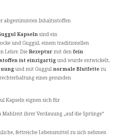
er abgestimmten Inhaltsstoffen
Guggul Kapseln
sind ein
ocke und Guggul, einem traditionellen
en Lehre. Die
Rezeptur
mit den
fein
offen ist einzigartig
und wurde entwickelt,
auung
und mit Guggul
normale Blutfette
zu
ufrechterhaltung eines gesunden
ul Kapseln eignen sich für
n Mahlzeit ihrer Verdauung „auf die Sprünge“
auliche, fettreiche Lebensmittel zu sich nehmen