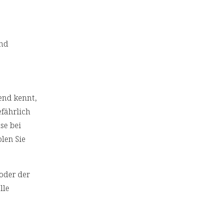
und
end kennt,
efährlich
se bei
len Sie
/oder der
lle