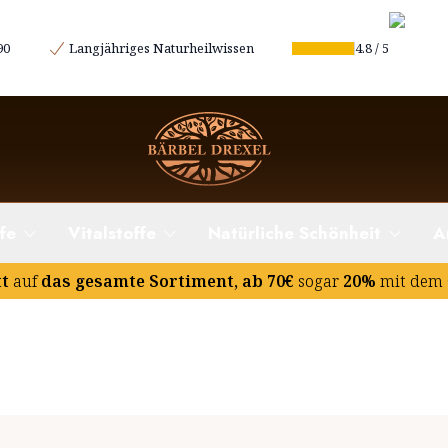
90
Langjähriges Naturheilwissen
4.8
/
5
fe
Vitalstoffe
Natürliche Schönheit
A
tt
auf
das gesamte Sortiment, ab 70€
sogar
20%
mit dem 