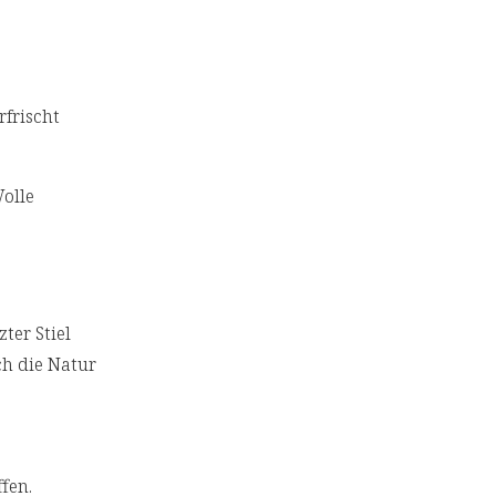
frischt
olle
ter Stiel
ch die Natur
fen.