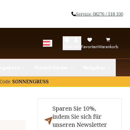
Service: 08276 / 518 100
Hilfe
Konto
Favoriten
Warenkorb
ngebote
Produktfinder
Ratgeber
Code:
SONNENGRUSS
Sparen Sie 10%,
indem Sie sich für
unseren Newsletter