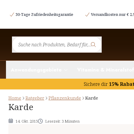
Etymologie und Geschichtliches
30-Tage Zufriedenheitsgarantie
Versandkosten nur € 2,
Botanik der Karde
Inhaltsstoffe und deren potentielle Wirkung
Hinweise
Anwendungsgebiete
Vitamine & Mineralstof
Sichere dir
15% Raba
Home
Ratgeber
Pflanzenkunde
Karde
Karde
14. Okt. 2015
Lesezeit: 3 Minuten