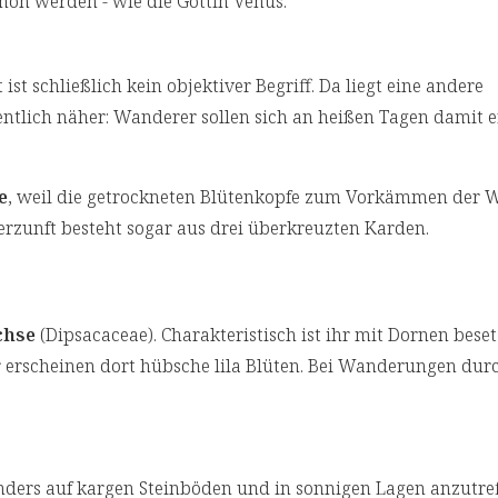
hön werden - wie die Göttin Venus.
ist schließlich kein objektiver Begriff. Da liegt eine andere
tlich näher: Wanderer sollen sich an heißen Tagen damit er
e
, weil die getrockneten Blütenkopfe zum Vorkämmen der W
zunft besteht sogar aus drei überkreuzten Karden.
chse
(Dipsacaceae). Charakteristisch ist ihr mit Dornen besetz
er erscheinen dort hübsche lila Blüten. Bei Wanderungen dur
nders auf kargen Steinböden und in sonnigen Lagen anzutref