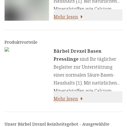
Haushalts [1]. Mit natürlichen
Mineralstoffen wie Calcium,
Magnesium und Zink sowie den
Mehr lesen
wertvollen Spurenelementen
wie Kupfer und Chrom:
Produktvorteile
Bärbel Drexel Basen
Presslinge
sind Ihr täglicher
Begleiter zur Unterstützung
eines normalen Säure-Basen-
Haushalts [1]. Mit natürlichen
Mineralstoffen wie Calcium,
Magnesium und Zink sowie den
Mehr lesen
wertvollen Spurenelementen
wie Kupfer und Chrom:
Unser Bärbel Drexel Reinheitsgebot - Ausgewählte