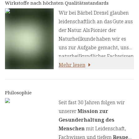
Wirkstoffe nach höchsten Qualitätsstandards
Wir bei Bärbel Drexel glauben
leidenschaftlich an das Gute aus
der Natur. Als Pionier der
Naturheilkunde haben wir es
uns zur Aufgabe gemacht, unser
naturheilkundliches Fachwissen
und unsere Erfahrung mit den
Mehr lesen
neuesten
ernährungswissenschaftlichen
Erkenntnissen zu kombinieren.
Philosophie
Wir legen großen Wert auf
Seit fast 30 Jahren folgen wir
einen genauen Auswahlprozess
unserer
Mission zur
unserer Inhaltsstoffe, um Ihnen
Gesunderhaltung des
sorgfältig zusammengestellte
Menschen
mit Leidenschaft,
Produkte zu liefern. Wir nutzen
Fachwissen und tiefem
Respekt