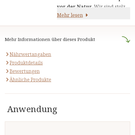
die Kraft von Kräutern,
vor der Natur
. Wir sind stolz
Pflanzenstoffen und anderen
darauf,
Mehr lesen
naturreine Produkte
natürlichen Inhaltsstoffen - für
anzubieten, die sich auf die
Ihre Gesundheit und Ihr
naturheilkundliche Lehre
Wohlbefinden.
Mehr Informationen über dieses Produkt
stützen.
Nährwertangaben
Produktdetails
Bewertungen
Ähnliche Produkte
Anwendung