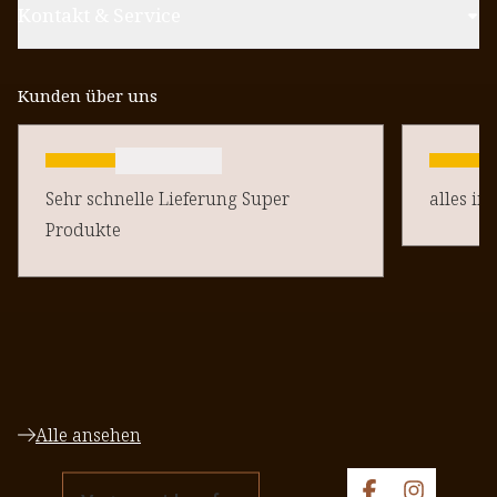
Kontakt & Service
Kunden über uns
Sehr schnelle Lieferung Super
alles in
Produkte
Alle ansehen