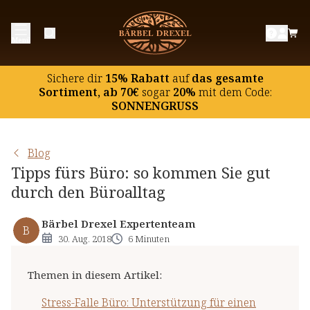
Stress-Falle Büro: Unterstützung für einen
Menü
entspannten Arbeitsalltag
Rückenprobleme vermeiden
Sichere dir
15% Rabatt
auf
das gesamte
Kaffee: auch im Büro nicht unverzichtbar
Sortiment, ab 70€
sogar
20%
mit dem Code:
SONNENGRUSS
Kantine & Co.: die Nährstoffversorgung im Büro
Keine Zeit für Sonne? Die Vitamin D-Situation im
Büro
Blog
Tipps fürs Büro: so kommen Sie gut
durch den Büroalltag
Bärbel Drexel Expertenteam
B
30. Aug. 2018
6 Minuten
Themen in diesem Artikel
:
Stress-Falle Büro: Unterstützung für einen