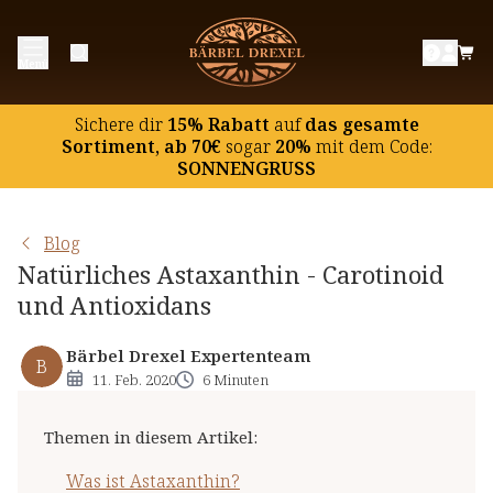
Was ist Astaxanthin?
Menü
Astaxanthin als Antioxidans
Astaxanthin und die körperliche Leistungsfähigkeit
Sichere dir
15% Rabatt
auf
das gesamte
Astaxanthin und die Hautpflege
Sortiment, ab 70€
sogar
20%
mit dem Code:
SONNENGRUSS
Nahrungsergänzung mit Astaxanthin
Blog
Natürliches Astaxanthin - Carotinoid
und Antioxidans
Bärbel Drexel Expertenteam
B
11. Feb. 2020
6 Minuten
Themen in diesem Artikel
:
Was ist Astaxanthin?