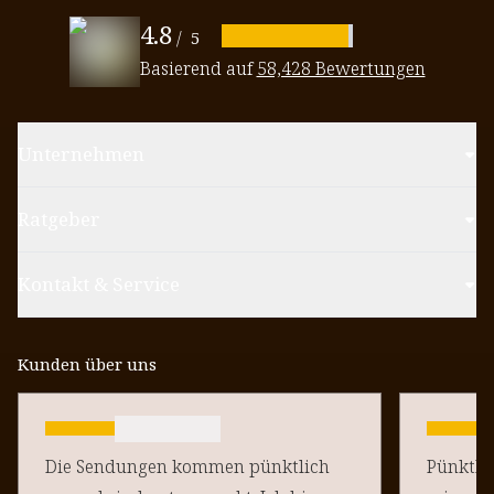
4.8
/
5
Basierend auf
58,428 Bewertungen
Unternehmen
Ratgeber
Kontakt & Service
Kunden über uns
Die Sendungen kommen pünktlich
Pünktlich un