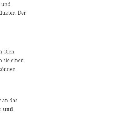
t und
dukten. Der
n Ölen.
n sie einen
 können
r an das
r und