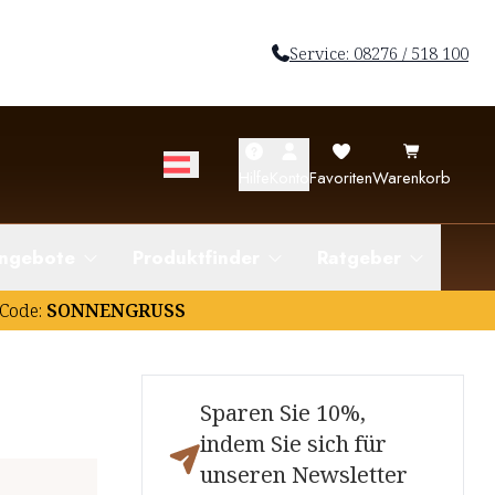
Service: 08276 / 518 100
Hilfe
Konto
Favoriten
Warenkorb
ngebote
Produktfinder
Ratgeber
Code:
SONNENGRUSS
Sparen Sie 10%,
indem Sie sich für
unseren Newsletter