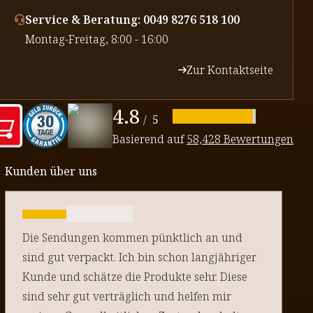
Service & Beratung: 0049 8276 518 100
⁠Montag-Freitag, 8:00 - 16:00
Zur Kontaktseite
4.8
/
5
Basierend auf
58,428 Bewertungen
Kunden über uns
Die Sendungen kommen pünktlich an und
sind gut verpackt. Ich bin schon langjähriger
Kunde und schätze die Produkte sehr. Diese
sind sehr gut verträglich und helfen mir