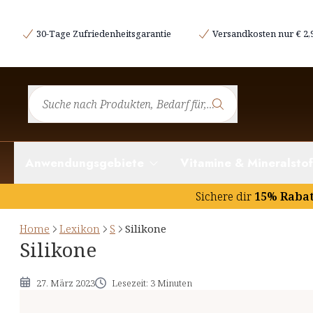
Was sind Silikone?
30-Tage Zufriedenheitsgarantie
Versandkosten nur € 2,
Die Wirkung von Silikonen
Die Kritik an Silikonen
Anwendungsgebiete
Vitamine & Mineralstof
Sichere dir
15% Raba
Home
Lexikon
S
Silikone
Silikone
27. März 2023
Lesezeit: 3 Minuten