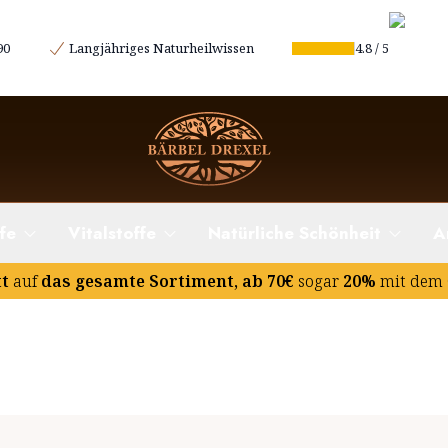
90
Langjähriges Naturheilwissen
4.8
/
5
fe
Vitalstoffe
Natürliche Schönheit
A
tt
auf
das gesamte Sortiment, ab 70€
sogar
20%
mit dem 