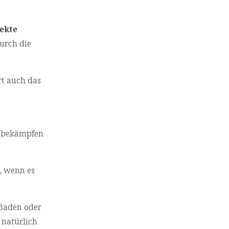
fekte
durch die
rt auch das
ch bekämpfen
, wenn es
 Baden oder
 natürlich