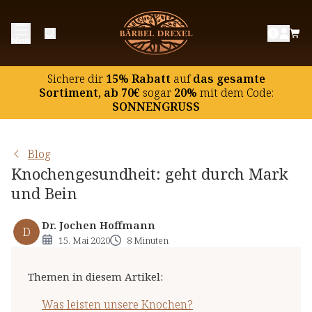
Was leisten unsere Knochen?
Menü
Wie viele Knochen hat der Mensch?
Knochenaufbau
Sichere dir
15% Rabatt
auf
das gesamte
Knochenumbau
Sortiment, ab 70€
sogar
20%
mit dem Code:
SONNENGRUSS
Osteoporose
Calcium für die Knochengesundheit
Blog
Calcium als Nahrungsergänzung
Knochengesundheit: geht durch Mark
Ein Vitamin für die Knochen: Vitamin D
und Bein
Ein wichtiger Baustein: Silicium
Dr. Jochen Hoffmann
D
15. Mai 2020
8 Minuten
Themen in diesem Artikel
:
Was leisten unsere Knochen?