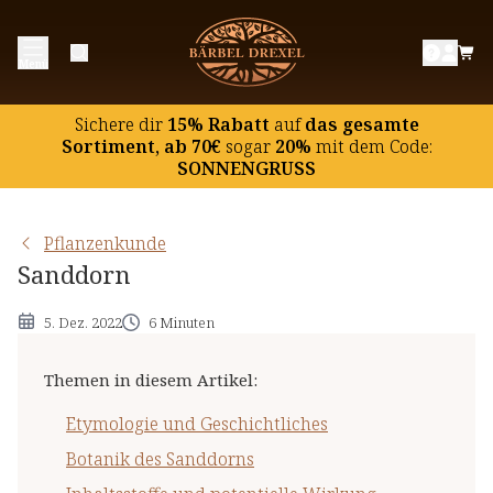
Etymologie und Geschichtliches
Menü
Botanik des Sanddorns
Inhaltsstoffe und potentielle Wirkung
Sichere dir
15% Rabatt
auf
das gesamte
Rezept mit Sanddorn
Sortiment, ab 70€
sogar
20%
mit dem Code:
SONNENGRUSS
Hinweise
Pflanzenkunde
Sanddorn
5. Dez. 2022
6 Minuten
Themen in diesem Artikel
:
Etymologie und Geschichtliches
Botanik des Sanddorns