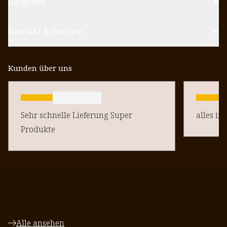
Ratgeber
Kontakt & Service
Kunden über uns
Sehr schnelle Lieferung Super
alles in
Produkte
Alle ansehen