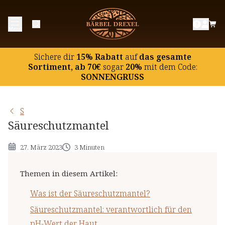
Was ist der Säureschutzmantel?
Menü
Säureschutzmantel: verantwortlich für den pH-
Wert der Haut
Sichere dir
15% Rabatt
auf
das gesamte
Einflüsse auf Säureschutzmantel und pH-Wert
Sortiment, ab 70€
sogar
20%
mit dem Code:
SONNENGRUSS
S
Säureschutzmantel
27. März 2023
3 Minuten
Themen in diesem Artikel
:
Was ist der Säureschutzmantel?
Säureschutzmantel: verantwortlich für den
pH-Wert der Haut