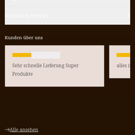
Kontakt & Service
Kunden über uns
Sehr schnelle Lieferung Super
alles in
Produkte
Alle ansehen