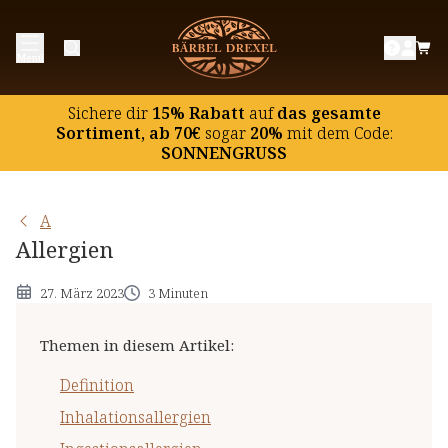
Definition
Menü
Inhalationsallergien
Ingestionsallergien
Sichere dir
15% Rabatt
auf
das gesamte
Kontaktallergien
Sortiment, ab 70€
sogar
20%
mit dem Code:
SONNENGRUSS
Injektionsallergien
Allergietest
A
Allergien
27. März 2023
3 Minuten
Themen in diesem Artikel
:
Definition
Inhalationsallergien