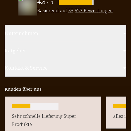
4.8
/
5
Basierend auf
58,527 Bewertungen
Unternehmen
Ratgeber
Kontakt & Service
Kunden über uns
Sehr schnelle Lieferung Super
alles in
Produkte