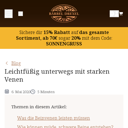
Was die Beinvenen leisten müssen
Menü
Wie können müde, schwere Beine entstehen?
Müde Beine entlasten: leichtfüßig unterwegs mit 5
Sichere dir
15% Rabatt
auf
das gesamte
Tipps
Sortiment, ab 70€
sogar
20%
mit dem Code:
SONNENGRUSS
Natürliche Unterstützung für Beine & Venen von
außen & innen
Blog
Leichtfüßig unterwegs mit starken
Venen
6. Mai 2020
5 Minuten
Themen in diesem Artikel
:
Was die Beinvenen leisten müssen
Wie können müde, schwere Beine entstehen?